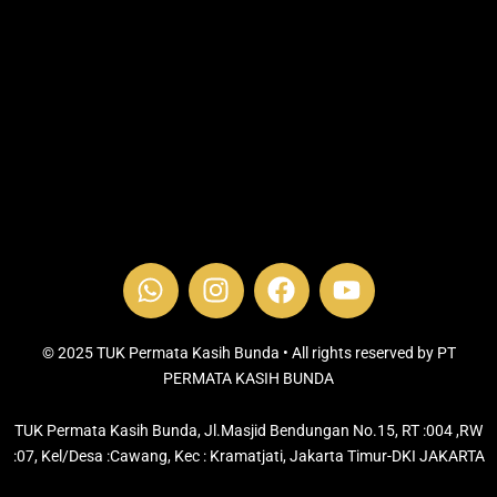
W
I
F
Y
h
n
a
o
a
s
c
u
t
t
e
t
© 2025 TUK Permata Kasih Bunda • All rights reserved by PT
s
PERMATA KASIH BUNDA
a
b
u
a
g
o
b
TUK Permata Kasih Bunda, Jl.Masjid Bendungan No.15, RT :004 ,RW
p
r
o
e
:07, Kel/Desa :Cawang, Kec : Kramatjati, Jakarta Timur-DKI JAKARTA
p
a
k
m