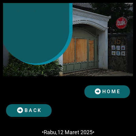
H O M E
B A C K
•Rabu,12 Maret 2025•