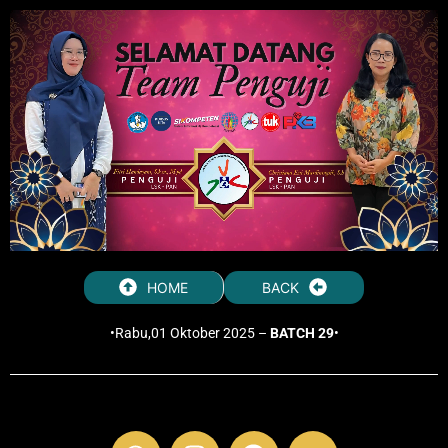
HOME
BACK
•Rabu,01 Oktober 2025 –
BATCH 29
•
W
I
F
Y