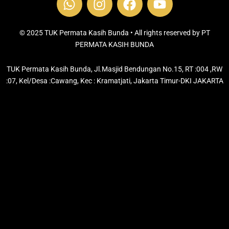
h
n
a
o
a
s
c
u
t
t
e
t
© 2025 TUK Permata Kasih Bunda • All rights reserved by PT
s
PERMATA KASIH BUNDA
a
b
u
a
g
o
b
TUK Permata Kasih Bunda, Jl.Masjid Bendungan No.15, RT :004 ,RW
p
r
o
e
:07, Kel/Desa :Cawang, Kec : Kramatjati, Jakarta Timur-DKI JAKARTA
p
a
k
m