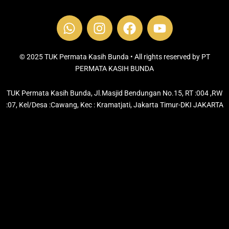
W
I
F
Y
h
n
a
o
a
s
c
u
t
t
e
t
© 2025 TUK Permata Kasih Bunda • All rights reserved by PT
s
PERMATA KASIH BUNDA
a
b
u
a
g
o
b
TUK Permata Kasih Bunda, Jl.Masjid Bendungan No.15, RT :004 ,RW
p
r
o
e
:07, Kel/Desa :Cawang, Kec : Kramatjati, Jakarta Timur-DKI JAKARTA
p
a
k
m