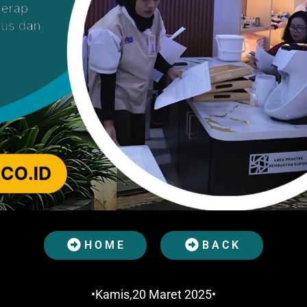
H O M E
B A C K
•Kamis,20 Maret 2025•