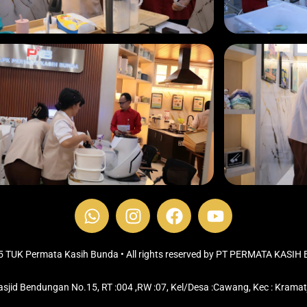
W
I
F
Y
h
n
a
o
a
s
c
u
t
t
e
t
 TUK Permata Kasih Bunda • All rights reserved by PT PERMATA KASI
s
a
b
u
sjid Bendungan No.15, RT :004 ,RW :07, Kel/Desa :Cawang, Kec : Kramat
a
g
o
b