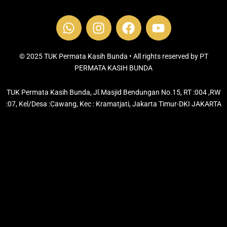
W
I
F
Y
h
n
a
o
a
s
c
u
t
t
e
t
© 2025 TUK Permata Kasih Bunda • All rights reserved by PT
s
PERMATA KASIH BUNDA
a
b
u
a
g
o
b
TUK Permata Kasih Bunda, Jl.Masjid Bendungan No.15, RT :004 ,RW
p
r
o
e
:07, Kel/Desa :Cawang, Kec : Kramatjati, Jakarta Timur-DKI JAKARTA
p
a
k
m