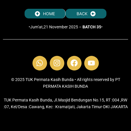
HOME
BACK
•Jum’at,21 November 2025 –
BATCH 35
•
W
I
F
Y
h
n
a
o
a
s
c
u
t
t
e
t
© 2025 TUK Permata Kasih Bunda • All rights reserved by PT
s
PERMATA KASIH BUNDA
a
b
u
a
g
o
b
TUK Permata Kasih Bunda, Jl.Masjid Bendungan No.15, RT :004 ,RW
p
r
o
e
:07, Kel/Desa :Cawang, Kec : Kramatjati, Jakarta Timur-DKI JAKARTA
p
a
k
m