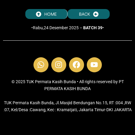
HOME
BACK
•Rabu,24 Desember 2025 –
BATCH 39
•
W
I
F
Y
h
n
a
o
a
s
c
u
t
t
e
t
© 2025 TUK Permata Kasih Bunda • All rights reserved by PT
s
PERMATA KASIH BUNDA
a
b
u
a
g
o
b
TUK Permata Kasih Bunda, Jl.Masjid Bendungan No.15, RT :004 ,RW
p
r
o
e
:07, Kel/Desa :Cawang, Kec : Kramatjati, Jakarta Timur-DKI JAKARTA
p
a
k
m