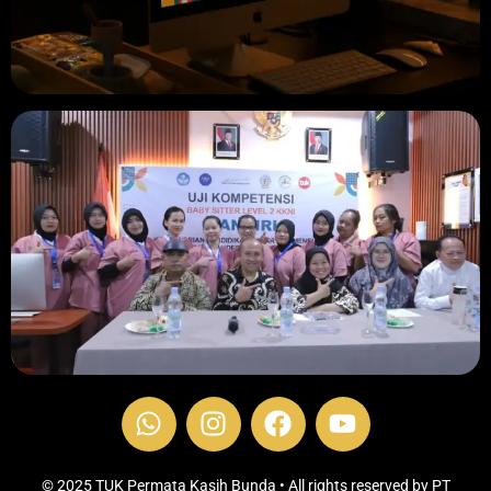
W
I
F
Y
h
n
a
o
a
s
c
u
t
t
e
t
© 2025 TUK Permata Kasih Bunda • All rights reserved by PT