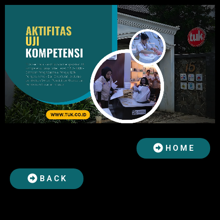
H O M E
B A C K