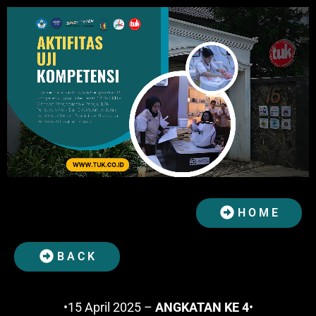
H O M E
B A C K
•15 April 2025 –
ANGKATAN KE 4
•