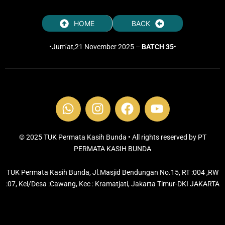
HOME
BACK
•Jum’at,21 November 2025 –
BATCH 35
•
W
I
F
Y
h
n
a
o
a
s
c
u
t
t
e
t
© 2025 TUK Permata Kasih Bunda • All rights reserved by PT
s
PERMATA KASIH BUNDA
a
b
u
a
g
o
b
TUK Permata Kasih Bunda, Jl.Masjid Bendungan No.15, RT :004 ,RW
p
r
o
e
:07, Kel/Desa :Cawang, Kec : Kramatjati, Jakarta Timur-DKI JAKARTA
p
a
k
m