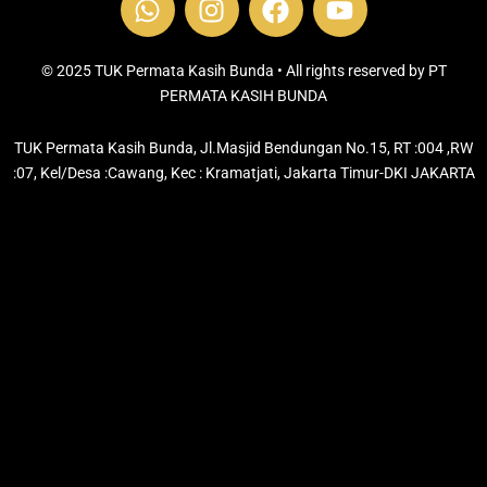
h
n
a
o
a
s
c
u
t
t
e
t
© 2025 TUK Permata Kasih Bunda • All rights reserved by PT
s
PERMATA KASIH BUNDA
a
b
u
a
g
o
b
TUK Permata Kasih Bunda, Jl.Masjid Bendungan No.15, RT :004 ,RW
p
r
o
e
:07, Kel/Desa :Cawang, Kec : Kramatjati, Jakarta Timur-DKI JAKARTA
p
a
k
m