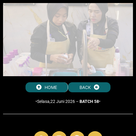
HOME
BACK
•Selasa,22 Juni 2026 –
BATCH 58
•
W
I
F
Y