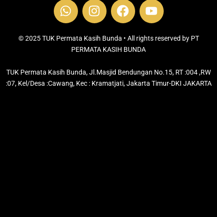
W
I
F
Y
h
n
a
o
a
s
c
u
t
t
e
t
© 2025 TUK Permata Kasih Bunda • All rights reserved by PT
s
PERMATA KASIH BUNDA
a
b
u
a
g
o
b
TUK Permata Kasih Bunda, Jl.Masjid Bendungan No.15, RT :004 ,RW
p
r
o
e
:07, Kel/Desa :Cawang, Kec : Kramatjati, Jakarta Timur-DKI JAKARTA
p
a
k
m