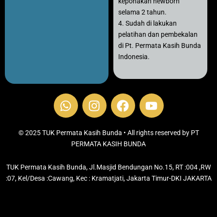
keponakan newborn
selama 2 tahun.
4. Sudah di lakukan
pelatihan dan pembekalan
di Pt. Permata Kasih Bunda
Indonesia.
W
I
F
Y
h
n
a
o
a
s
c
u
t
t
e
t
© 2025 TUK Permata Kasih Bunda • All rights reserved by PT
s
PERMATA KASIH BUNDA
a
b
u
a
g
o
b
TUK Permata Kasih Bunda, Jl.Masjid Bendungan No.15, RT :004 ,RW
p
r
o
e
:07, Kel/Desa :Cawang, Kec : Kramatjati, Jakarta Timur-DKI JAKARTA
p
a
k
m