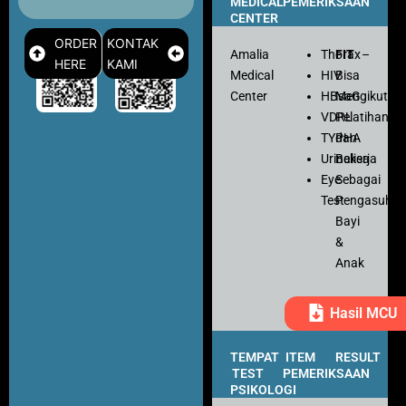
MEDICAL
PEMERIKSAAN
CENTER
ORDER
KONTAK
Amalia
Thorax
FIT
–
HERE
KAMI
Medical
HIV
Bisa
Center
HBsaG
Mengikuti
VDRL
Pelatihan
TYPHA
dan
Urinalisa
Bekerja
Eye
Sebagai
Test
Pengasuh
Bayi
&
Anak
Hasil MCU
TEMPAT
ITEM
RESULT
TEST
PEMERIKSAAN
PSIKOLOGI