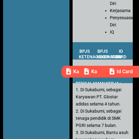
Diri
Kerjasama
Penyesuaian
Diri
IQ
BPJS
BPJS
ID
KETENAGAKERJAAN
KESEHATAN
CARD
Kartu Peserta
Kartu Peserta
Id Card
PENGALAMAN KERJA :
1. Di Sukabumi, sebagai
Karyawan PT. Glostar
adidas selama 4 tahun.
2. Di Sukabumi, sebagai
tenaga pendidik di SMK
PGRI selama 7 bulan.
3. Di Sukabumi, Bantu asuh