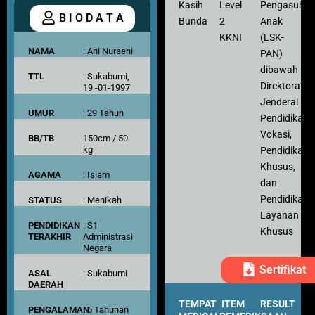
Kasih
Level
Pengasuh
B I O D A T A
Bunda
2
Anak
KKNI
(LSK-
NAMA
: Ani Nuraeni
PAN)
dibawah
TTL
: Sukabumi,
Direktorat
19 -01-1997
Jenderal
UMUR
: 29 Tahun
Pendidikan
Vokasi,
BB/TB
150cm / 50
kg
Pendidikan
Khusus,
AGAMA
: Islam
dan
Pendidikan
STATUS
: Menikah
Layanan
PENDIDIKAN
: S1
Khusus
TERAKHIR
Administrasi
Negara
Sertifikat
ASAL
: Sukabumi
DAERAH
TEMPAT
ITEM
RESULT
PENGALAMAN
: 6 Tahunan