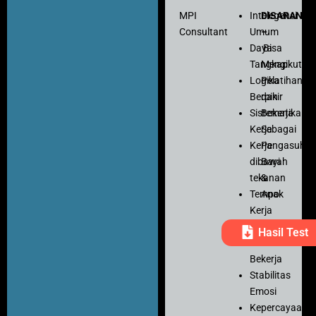
MPI
Intelegensi
DISARANK
Consultant
Umum
–
Daya
Bisa
Tangkap
Mengikuti
Logika
Pelatihan
Berpikir
dan
Sistematika
Bekerja
Kerja
Sebagai
Kerja
Pengasuh
dibawah
Bayi
tekanan
&
Tempo
Anak
Kerja
Ketelitian
Hasil Test
Motivasi
Bekerja
Stabilitas
Emosi
Kepercayaan