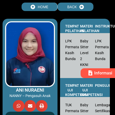
Skip
HOME
BACK
to
content
TEMPAT
MATERI
INSTRUKTU
PELATIHAN
PELATIHAN
LPK
Baby
LPK
Permata
Sitter
Permata
Kasih
Level
Kasih
Bunda
2
Bunda
KKNI
Informasi
TEMPAT
MATERI
PENGUJI
ANI NURAENI
UJI
UJI
KOMPETENSI
KOMPETENSI
NANNY – Pengasuh Anak
TUK
Baby
Lembaga
Permata
Sitter
Sertifikasi