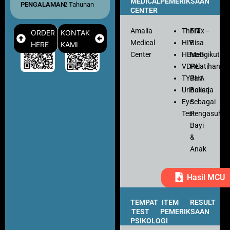
MEDICAL
PEMERIKSAAN
PENGALAMAN
: 2 Tahunan
CENTER
Amalia
Thorax
FIT
–
ORDER
KONTAK
Medical
HIV
Bisa
HERE
KAMI
Center
HBsaG
Mengikuti
VDRL
Pelatihan
TYPHA
dan
Urinalisa
Bekerja
Eye
Sebagai
Test
Pengasuh
Bayi
&
Anak
Hasil MCU
TEMPAT
ITEM
RESULT
TEST
PEMERIKSAAN
PSIKOLOGI