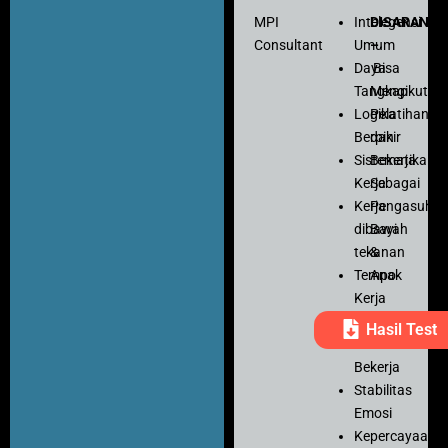
MPI
Intelegensi
DISARANK
Consultant
Umum
–
Daya
Bisa
Tangkap
Mengikuti
Logika
Pelatihan
Berpikir
dan
Sistematika
Bekerja
Kerja
Sebagai
Kerja
Pengasuh
dibawah
Bayi
tekanan
&
Tempo
Anak
Kerja
Ketelitian
Hasil Test
Motivasi
Bekerja
Stabilitas
Emosi
Kepercayaan