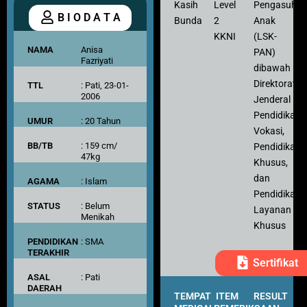
Kasih
Level
Pengasuh
B I O D A T A
Bunda
2
Anak
KKNI
(LSK-
NAMA
Anisa
PAN)
Fazriyati
dibawah
Direktorat
TTL
: Pati, 23-01-
2006
Jenderal
Pendidikan
UMUR
: 20 Tahun
Vokasi,
BB/TB
: 159 cm/
Pendidikan
47kg
Khusus,
dan
AGAMA
: Islam
Pendidikan
STATUS
: Belum
Layanan
Menikah
Khusus
PENDIDIKAN
: SMA
TERAKHIR
Sertifikat
ASAL
: Pati
DAERAH
TEMPAT
ITEM
RESULT