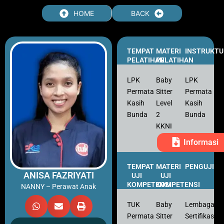
Skip
HOME
BACK
to
content
TEMPAT
MATERI
INSTRUKTU
PELATIHAN
PELATIHAN
LPK
Baby
LPK
Permata
Sitter
Permata
Kasih
Level
Kasih
Bunda
2
Bunda
KKNI
Informasi
TEMPAT
MATERI
PENGUJI
ANISA FAZRIYATI
UJI
UJI
KOMPETENSI
KOMPETENSI
NANNY – Perawat Anak
TUK
Baby
Lembaga
Permata
Sitter
Sertifikasi