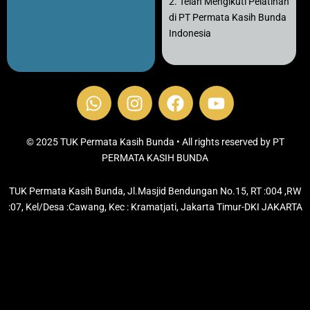
2. Telah Mengikuti Pelatihan
di PT Permata Kasih Bunda
Indonesia
W
I
F
Y
h
n
a
o
a
s
c
u
t
t
e
t
© 2025 TUK Permata Kasih Bunda • All rights reserved by PT
s
PERMATA KASIH BUNDA
a
b
u
a
g
o
b
TUK Permata Kasih Bunda, Jl.Masjid Bendungan No.15, RT :004 ,RW
p
r
o
e
:07, Kel/Desa :Cawang, Kec : Kramatjati, Jakarta Timur-DKI JAKARTA
p
a
k
m