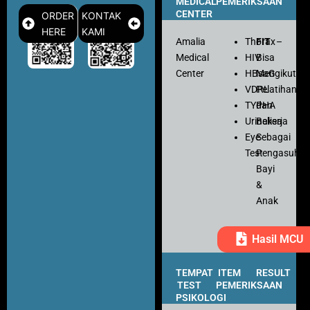
MEDICAL
PEMERIKSAAN
CENTER
ORDER
KONTAK
HERE
KAMI
Amalia
Thorax
FIT
–
Medical
HIV
Bisa
Center
HBsaG
Mengikuti
VDRL
Pelatihan
TYPHA
dan
Urinalisa
Bekerja
Eye
Sebagai
Test
Pengasuh
Bayi
&
Anak
Hasil MCU
TEMPAT
ITEM
RESULT
TEST
PEMERIKSAAN
PSIKOLOGI