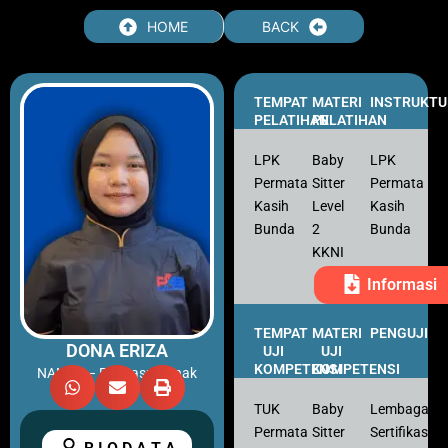
Skip
HOME
BACK
to
content
TEMPAT
MATERI
INSTRUKTU
PELATIHAN
PELATIHAN
LPK
Baby
LPK
Permata
Sitter
Permata
Kasih
Level
Kasih
Bunda
2
Bunda
KKNI
Informasi
TEMPAT
MATERI
PENGUJI
DONA ERIZA
UJI
UJI
KOMPETENSI
KOMPETENSI
NANNY – Pengasuh Anak
TUK
Baby
Lembaga
Permata
Sitter
Sertifikasi