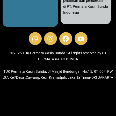
pelatihan dan pembekalan
di PT. Permata Kasih Bunda
Indonesia
W
I
F
Y
h
n
a
o
a
s
c
u
t
t
e
t
© 2025 TUK Permata Kasih Bunda • All rights reserved by PT
s
PERMATA KASIH BUNDA
a
b
u
a
g
o
b
TUK Permata Kasih Bunda, Jl.Masjid Bendungan No.15, RT :004 ,RW
p
r
o
e
:07, Kel/Desa :Cawang, Kec : Kramatjati, Jakarta Timur-DKI JAKARTA
p
a
k
m