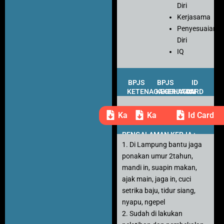
Diri
Kerjasama
Penyesuaian
Diri
IQ
BPJS
BPJS
ID
KETENAGAKERJAAN
KESEHATAN
CARD
Kartu Peserta
Kartu Peserta
Id Card
PENGALAMAN KERJA :
1. Di Lampung bantu jaga
ponakan umur 2tahun,
mandi in, suapin makan,
ajak main, jaga in, cuci
setrika baju, tidur siang,
nyapu, ngepel
2. Sudah di lakukan