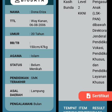
B I O D A T A
Kasih
Level
Pengasuh
Bunda
2
Anak
NAMA
: Dona Eriza
KKNI
(LSK-
PAN)
TTL
: Way Kanan,
dibawah
06-08-2006
Direktorat
UMUR
: 20 Tahun
Jenderal
Pendidikan
BB/TB
:
150cm/47kg
Vokasi,
Pendidikan
AGAMA
: Islam
Khusus,
dan
STATUS
: Belum
Menikah
Pendidikan
Layanan
PENDIDIKAN
: SMK
TERAKHIR
Khusus
ASAL
: Lampung
DAERAH
Sertifikat
PENGALAMAN
: 6 Bulan
TEMPAT
ITEM
RESULT