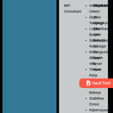
MPI
Intelegensi
DISARANK
Consultant
Umum
–
Daya
Bisa
Tangkap
Mengikuti
Logika
Pelatihan
Berpikir
dan
Sistematika
Bekerja
Kerja
Sebagai
Kerja
Pengasuh
dibawah
Bayi
tekanan
&
Tempo
Anak
Kerja
Ketelitian
Hasil Test
Motivasi
Bekerja
Stabilitas
Emosi
Kepercayaan