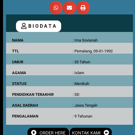
B I O D A T A
NAMA
: Ima Sovianah
TTL
: Pemalang, 09-01-1992
UMUR
: 33 Tahun
AGAMA
: Islam
STATUS
: Menikah
PENDIDIKAN TERAKHIR
: SD
ASAL DAERAH
: Jawa Tengah
PENGALAMAN
: 9 Tahunan
ORDER HERE
KONTAK KAMI