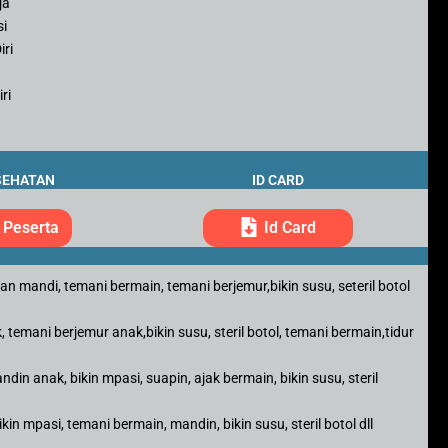
ja
si
iri
ri
SEHATAN
ID CARD
 Peserta
Id Card
 mandi, temani bermain, temani berjemur,bikin susu, seteril botol
temani berjemur anak,bikin susu, steril botol, temani bermain,tidur
din anak, bikin mpasi, suapin, ajak bermain, bikin susu, steril
kin mpasi, temani bermain, mandin, bikin susu, steril botol dll