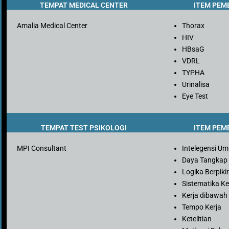
TEMPAT MEDICAL CENTER
ITEM PEM
Amalia Medical Center
Thorax
HIV
HBsaG
VDRL
TYPHA
Urinalisa
Eye Test
TEMPAT TEST PSIKOLOGI
ITEM PEM
MPI Consultant
Intelegensi U
Daya Tangkap
Logika Berpiki
Sistematika Ke
Kerja dibawah
Tempo Kerja
Ketelitian