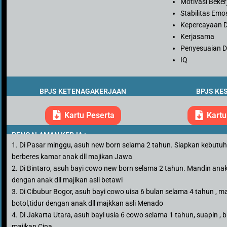
Motivasi Beker
Stabilitas Emo
Kepercayaan D
Kerjasama
Penyesuaian Di
IQ
BPJS KETENAGAKERJAAN
BPJS KE
Kartu Peserta
Kartu
PENGALAMAN KERJA :
1. Di Pasar minggu, asuh new born selama 2 tahun. Siapkan kebutuhan
berberes kamar anak dll majikan Jawa
2. Di Bintaro, asuh bayi cowo new born selama 2 tahun. Mandin anak, 
dengan anak dll majikan asli betawi
3. Di Cibubur Bogor, asuh bayi cowo uisa 6 bulan selama 4 tahun , man
botol,tidur dengan anak dll majkkan asli Menado
4. Di Jakarta Utara, asuh bayi usia 6 cowo selama 1 tahun, suapin , bi
majikan Cina