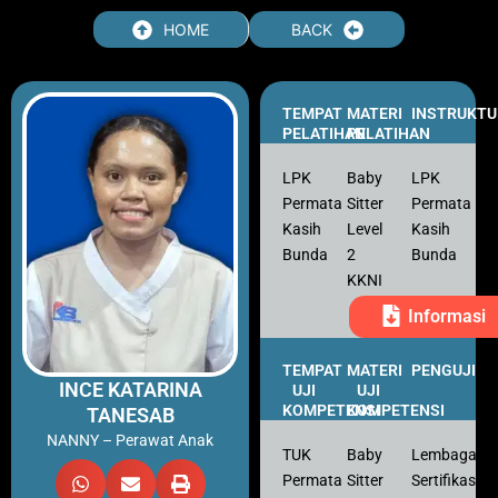
Skip
HOME
BACK
to
content
TEMPAT
MATERI
INSTRUKTU
PELATIHAN
PELATIHAN
LPK
Baby
LPK
Permata
Sitter
Permata
Kasih
Level
Kasih
Bunda
2
Bunda
KKNI
Informasi
TEMPAT
MATERI
PENGUJI
INCE KATARINA
UJI
UJI
KOMPETENSI
KOMPETENSI
TANESAB
NANNY – Perawat Anak
TUK
Baby
Lembaga
Permata
Sitter
Sertifikasi