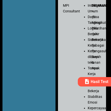
MPI
Intelegensi
DISARANK
Consultant
Umum
–
Daya
Bisa
Tangkap
Mengikuti
Logika
Pelatihan
Berpikir
dan
Sistematika
Bekerja
Kerja
Sebagai
Kerja
Pengasuh
dibawah
Bayi
tekanan
&
Tempo
Anak
Kerja
Ketelitian
Hasil Test
Motivasi
Bekerja
Stabilitas
Emosi
Kepercayaan