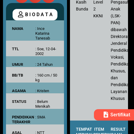
Kasih
Level
Pengasuh
Bunda
2
Anak
B I O D A T A
KKNI
(LSK-
PAN)
NAMA
: Ince
dibawah
Katarina
Direktorat
Tanesab
Jenderal
TTL
: Soe, 12-04-
Pendidikan
2002
Vokasi,
Pendidikan
UMUR
: 24 Tahun
Khusus,
BB/TB
: 160 cm / 50
dan
kg
Pendidikan
AGAMA
: Kristen
Layanan
Khusus
STATUS
: Belum
Menikah
Sertifikat
PENDIDIKAN
: SMA
TERAKHIR
TEMPAT
ITEM
RESULT
ASAL
: NTT