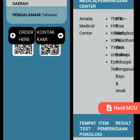
MEDICAL
PEMERIKSAAN
DAERAH
CENTER
PENGALAMAN
: 3 Tahunan
Amalia
Thorax
FIT
–
Medical
HIV
Bisa
ORDER
KONTAK
Center
HBsaG
Mengikuti
HERE
KAMI
VDRL
Pelatihan
TYPHA
dan
Urinalisa
Bekerja
Eye
Sebagai
Test
Pengasuh
Bayi
&
Anak
Hasil MCU
TEMPAT
ITEM
RESULT
TEST
PEMERIKSAAN
PSIKOLOGI