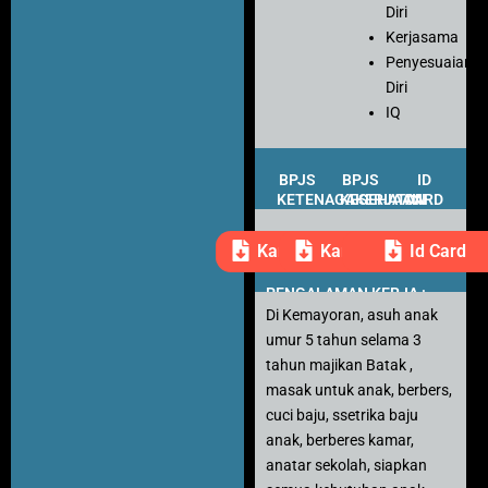
Diri
Kerjasama
Penyesuaian
Diri
IQ
BPJS
BPJS
ID
KETENAGAKERJAAN
KESEHATAN
CARD
Kartu Peserta
Kartu Peserta
Id Card
PENGALAMAN KERJA :
Di Kemayoran, asuh anak
umur 5 tahun selama 3
tahun majikan Batak ,
masak untuk anak, berbers,
cuci baju, ssetrika baju
anak, berberes kamar,
anatar sekolah, siapkan