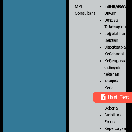
MPI
Intelegensi
DISARANK
Consultant
Umum
–
Daya
Bisa
Tangkap
Mengikuti
Logika
Pelatihan
Berpikir
dan
Sistematika
Bekerja
Kerja
Sebagai
Kerja
Pengasuh
dibawah
Bayi
tekanan
&
Tempo
Anak
Kerja
Ketelitian
Hasil Test
Motivasi
Bekerja
Stabilitas
Emosi
Kepercayaan