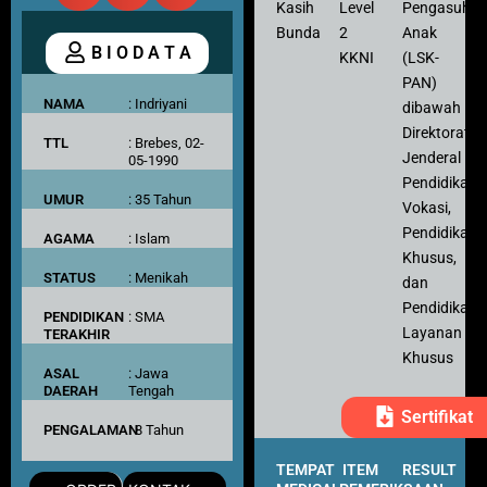
Kasih
Level
Pengasuh
Bunda
2
Anak
B I O D A T A
KKNI
(LSK-
PAN)
NAMA
: Indriyani
dibawah
Direktorat
TTL
: Brebes, 02-
Jenderal
05-1990
Pendidikan
UMUR
: 35 Tahun
Vokasi,
Pendidikan
AGAMA
: Islam
Khusus,
STATUS
: Menikah
dan
Pendidikan
PENDIDIKAN
: SMA
Layanan
TERAKHIR
Khusus
ASAL
: Jawa
DAERAH
Tengah
Sertifikat
PENGALAMAN
: 8 Tahun
TEMPAT
ITEM
RESULT