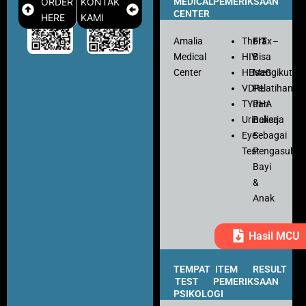
ORDER
KONTAK
MEDICAL
PEMERIKSAAN
CENTER
HERE
KAMI
Amalia
Thorax
FIT
–
Medical
HIV
Bisa
Center
HBsaG
Mengikuti
VDRL
Pelatihan
TYPHA
dan
Urinalisa
Bekerja
Eye
Sebagai
Test
Pengasuh
Bayi
&
Anak
Hasil MCU
TEMPAT
ITEM
RESULT
TEST
PEMERIKSAAN
PSIKOLOGI