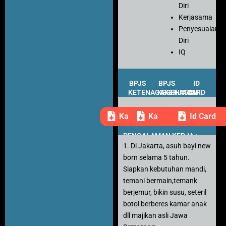
Diri
Kerjasama
Penyesuaian
Diri
IQ
BPJS
BPJS
ID
KETENAGAKERJAAN
KESEHATAN
CARD
Kartu Peserta
Kartu Peserta
Id Card
PENGALAMAN KERJA :
1. Di Jakarta, asuh bayi new
born selama 5 tahun.
Siapkan kebutuhan mandi,
temani bermain,temank
berjemur, bikin susu, seteril
botol berberes kamar anak
dll majikan asli Jawa