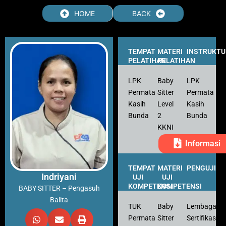
Skip
HOME
BACK
to
content
TEMPAT
MATERI
INSTRUKTU
PELATIHAN
PELATIHAN
LPK
Baby
LPK
Permata
Sitter
Permata
Kasih
Level
Kasih
Bunda
2
Bunda
KKNI
Informasi
TEMPAT
MATERI
PENGUJI
Indriyani
UJI
UJI
KOMPETENSI
KOMPETENSI
BABY SITTER – Pengasuh
Balita
TUK
Baby
Lembaga
Permata
Sitter
Sertifikasi