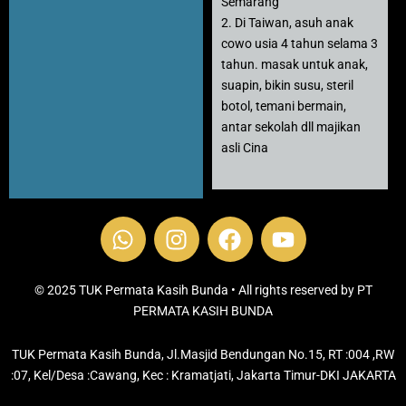
Semarang
2. Di Taiwan, asuh anak
cowo usia 4 tahun selama 3
tahun. masak untuk anak,
suapin, bikin susu, steril
botol, temani bermain,
antar sekolah dll majikan
asli Cina
W
I
F
Y
h
n
a
o
a
s
c
u
t
t
e
t
© 2025 TUK Permata Kasih Bunda • All rights reserved by PT
s
PERMATA KASIH BUNDA
a
b
u
a
g
o
b
TUK Permata Kasih Bunda, Jl.Masjid Bendungan No.15, RT :004 ,RW
p
r
o
e
:07, Kel/Desa :Cawang, Kec : Kramatjati, Jakarta Timur-DKI JAKARTA
p
a
k