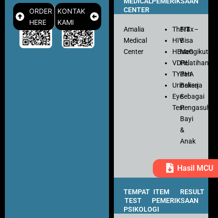
MEDICAL
PEMERIKSAAN
CENTER
ORDER
KONTAK
HERE
KAMI
Amalia
Thorax
FIT
–
Medical
HIV
Bisa
Center
HBsaG
Mengikuti
VDRL
Pelatihan
TYPHA
dan
Urinalisa
Bekerja
Eye
Sebagai
Test
Pengasuh
Bayi
&
Anak
Hasil MCU
TEMPAT
ITEM
RESULT
TEST
PEMERIKSAAN
PSIKOLOGI