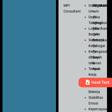
MPI
Intelegensi
DISARANK
Consultant
Umum
–
Daya
Bisa
Tangkap
Mengikuti
Logika
Pelatihan
Berpikir
dan
Sistematika
Bekerja
Kerja
Sebagai
Kerja
Pengasuh
dibawah
Bayi
tekanan
&
Tempo
Anak
Kerja
Ketelitian
Hasil Test
Motivasi
Bekerja
Stabilitas
Emosi
Kepercayaan