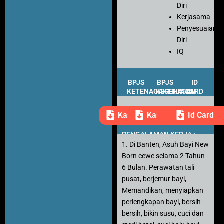
Diri
Kerjasama
Penyesuaian
Diri
IQ
BPJS
BPJS
ID
KETENAGAKERJAAN
KESEHATAN
CARD
Kartu Peserta
Kartu Peserta
Id Card
PENGALAMAN KERJA :
1. Di Banten, Asuh Bayi New
Born cewe selama 2 Tahun
6 Bulan. Perawatan tali
pusat, berjemur bayi,
Memandikan, menyiapkan
perlengkapan bayi, bersih-
bersih, bikin susu, cuci dan