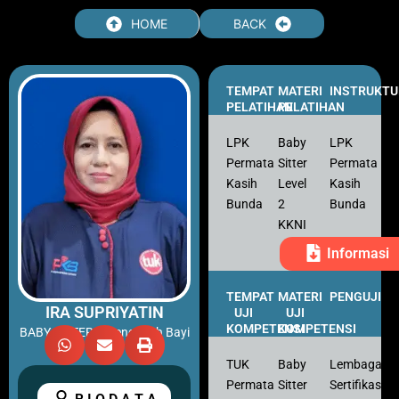
Skip
HOME
BACK
to
content
TEMPAT
MATERI
INSTRUKTU
PELATIHAN
PELATIHAN
LPK
Baby
LPK
Permata
Sitter
Permata
Kasih
Level
Kasih
Bunda
2
Bunda
KKNI
Informasi
TEMPAT
MATERI
PENGUJI
IRA SUPRIYATIN
UJI
UJI
KOMPETENSI
KOMPETENSI
BABY SITTER – Pengasuh Bayi
TUK
Baby
Lembaga
Permata
Sitter
Sertifikasi