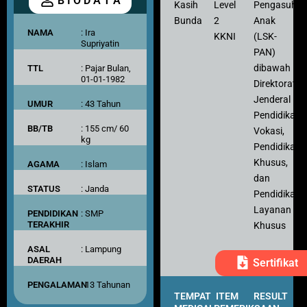
B I O D A T A
Kasih
Level
Pengasuh
Bunda
2
Anak
NAMA
: Ira
KKNI
(LSK-
Supriyatin
PAN)
dibawah
TTL
: Pajar Bulan,
01-01-1982
Direktorat
Jenderal
UMUR
: 43 Tahun
Pendidikan
BB/TB
: 155 cm/ 60
Vokasi,
kg
Pendidikan
Khusus,
AGAMA
: Islam
dan
STATUS
: Janda
Pendidikan
Layanan
PENDIDIKAN
: SMP
TERAKHIR
Khusus
ASAL
: Lampung
DAERAH
Sertifikat
PENGALAMAN
: 13 Tahunan
TEMPAT
ITEM
RESULT