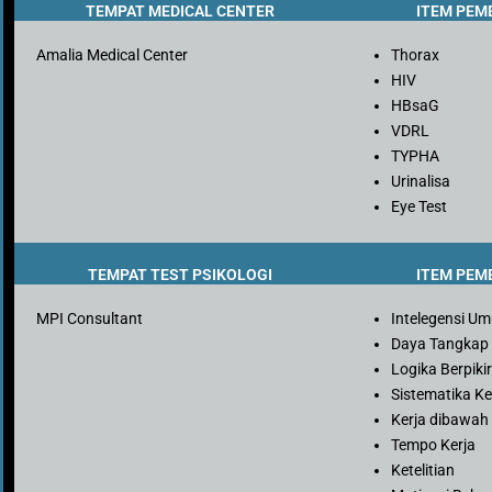
TEMPAT MEDICAL CENTER
ITEM PEM
Amalia Medical Center
Thorax
HIV
HBsaG
VDRL
TYPHA
Urinalisa
Eye Test
TEMPAT TEST PSIKOLOGI
ITEM PEM
MPI Consultant
Intelegensi U
Daya Tangkap
Logika Berpiki
Sistematika Ke
Kerja dibawah
Tempo Kerja
Ketelitian