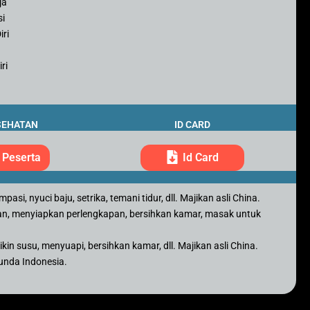
ja
si
iri
ri
SEHATAN
ID CARD
 Peserta
Id Card
si, nyuci baju, setrika, temani tidur, dll. Majikan asli China.
an, menyiapkan perlengkapan, bersihkan kamar, masak untuk
in susu, menyuapi, bersihkan kamar, dll. Majikan asli China.
Bunda Indonesia.