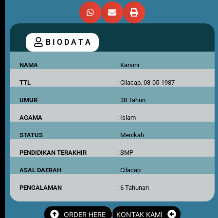
B I O D A T A
NAMA
: Karsini
TTL
: Cilacap, 08-05-1987
UMUR
: 38 Tahun
AGAMA
: Islam
STATUS
: Menikah
PENDIDIKAN TERAKHIR
: SMP
ASAL DAERAH
: Cilacap
PENGALAMAN
: 6 Tahunan
ORDER HERE
KONTAK KAMI