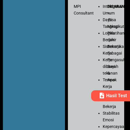
MPI
Intelegensi
DISARANK
Consultant
Umum
–
Daya
Bisa
Tangkap
Mengikuti
Logika
Pelatihan
Berpikir
dan
Sistematika
Bekerja
Kerja
Sebagai
Kerja
Pengasuh
dibawah
Bayi
tekanan
&
Tempo
Anak
Kerja
Ketelitian
Hasil Test
Motivasi
Bekerja
Stabilitas
Emosi
Kepercayaan