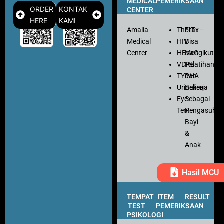
MEDICAL
PEMERIKSAAN
ORDER
KONTAK
CENTER
HERE
KAMI
Amalia
Thorax
FIT
–
Medical
HIV
Bisa
Center
HBsaG
Mengikuti
VDRL
Pelatihan
TYPHA
dan
Urinalisa
Bekerja
Eye
Sebagai
Test
Pengasuh
Bayi
&
Anak
Hasil MCU
TEMPAT
ITEM
RESULT
TEST
PEMERIKSAAN
PSIKOLOGI