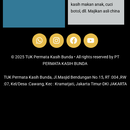
kasih makan anak, cuci
botol, dll. Majikan asli china
W
I
F
Y
h
n
a
o
a
s
c
u
t
t
e
t
© 2025 TUK Permata Kasih Bunda • All rights reserved by PT
s
PERMATA KASIH BUNDA
a
b
u
a
g
o
b
TUK Permata Kasih Bunda, Jl.Masjid Bendungan No.15, RT :004 ,RW
p
r
o
e
:07, Kel/Desa :Cawang, Kec : Kramatjati, Jakarta Timur-DKI JAKARTA
p
a
k
m