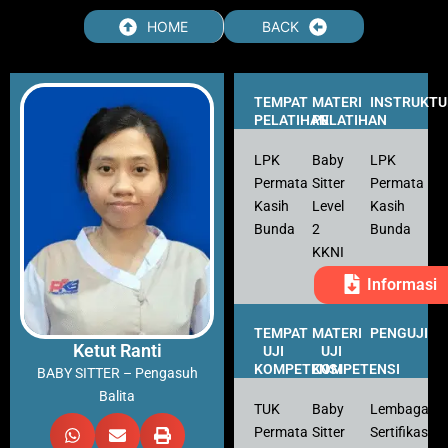
Skip
HOME
BACK
to
content
TEMPAT
MATERI
INSTRUKTU
PELATIHAN
PELATIHAN
LPK
Baby
LPK
Permata
Sitter
Permata
Kasih
Level
Kasih
Bunda
2
Bunda
KKNI
Informasi
TEMPAT
MATERI
PENGUJI
Ketut Ranti
UJI
UJI
KOMPETENSI
KOMPETENSI
BABY SITTER – Pengasuh
Balita
TUK
Baby
Lembaga
Permata
Sitter
Sertifikasi