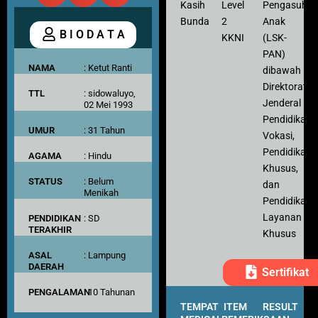
Kasih
Level
Pengasuh
Bunda
2
Anak
B I O D A T A
KKNI
(LSK-
PAN)
NAMA
: Ketut Ranti
dibawah
Direktorat
TTL
: sidowaluyo,
Jenderal
02 Mei 1993
Pendidikan
UMUR
: 31 Tahun
Vokasi,
Pendidikan
AGAMA
: Hindu
Khusus,
STATUS
: Belum
dan
Menikah
Pendidikan
Layanan
PENDIDIKAN
: SD
TERAKHIR
Khusus
ASAL
: Lampung
DAERAH
Sertifikat
PENGALAMAN
: 10 Tahunan
TEMPAT
ITEM
RESULT