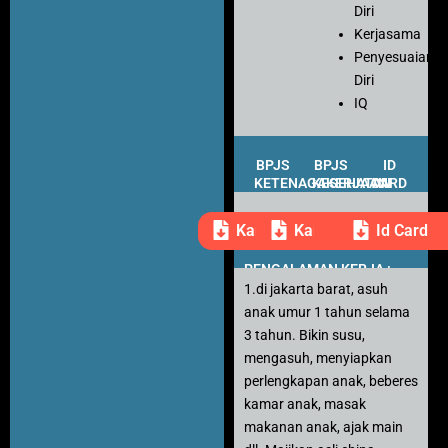
Diri
Kerjasama
Penyesuaian
Diri
IQ
BPJS
BPJS
ID
KETENAGAKERJAAN
KESEHATAN
CARD
Kartu Peserta
Kartu Peserta
Id Card
PENGALAMAN KERJA :
1.di jakarta barat, asuh
anak umur 1 tahun selama
3 tahun. Bikin susu,
mengasuh, menyiapkan
perlengkapan anak, beberes
kamar anak, masak
makanan anak, ajak main