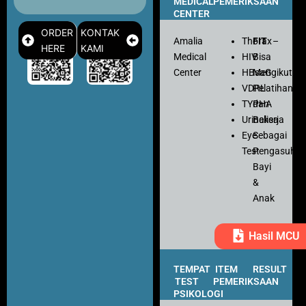
MEDICAL
PEMERIKSAAN
CENTER
ORDER
KONTAK
Amalia
Thorax
FIT
–
HERE
KAMI
Medical
HIV
Bisa
Center
HBsaG
Mengikuti
VDRL
Pelatihan
TYPHA
dan
Urinalisa
Bekerja
Eye
Sebagai
Test
Pengasuh
Bayi
&
Anak
Hasil MCU
TEMPAT
ITEM
RESULT
TEST
PEMERIKSAAN
PSIKOLOGI