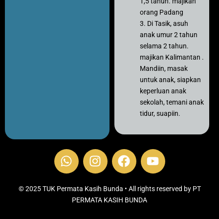
1,5 tahun. majikan
orang Padang
3. Di Tasik, asuh
anak umur 2 tahun
selama 2 tahun.
majikan Kalimantan .
Mandiin, masak
untuk anak, siapkan
keperluan anak
sekolah, temani anak
tidur, suapiin.
W
I
F
Y
h
n
a
o
a
s
c
u
t
t
e
t
© 2025 TUK Permata Kasih Bunda • All rights reserved by PT
s
PERMATA KASIH BUNDA
a
b
u
a
g
o
b