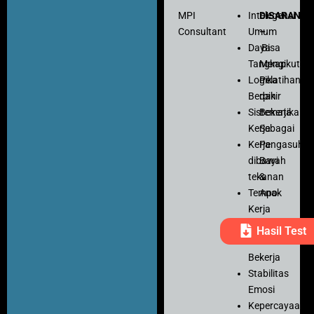
MPI
Intelegensi
DISARANK
Consultant
Umum
–
Daya
Bisa
Tangkap
Mengikuti
Logika
Pelatihan
Berpikir
dan
Sistematika
Bekerja
Kerja
Sebagai
Kerja
Pengasuh
dibawah
Bayi
tekanan
&
Tempo
Anak
Kerja
Ketelitian
Hasil Test
Motivasi
Bekerja
Stabilitas
Emosi
Kepercayaan