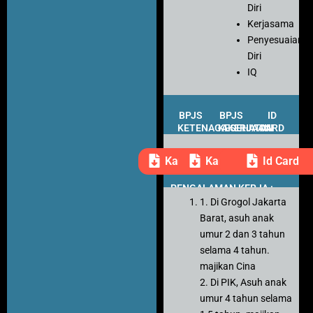
Diri
Kerjasama
Penyesuaian
Diri
IQ
BPJS
BPJS
ID
KETENAGAKERJAAN
KESEHATAN
CARD
Kartu Peserta
Kartu Peserta
Id Card
PENGALAMAN KERJA :
1. Di Grogol Jakarta
Barat, asuh anak
umur 2 dan 3 tahun
selama 4 tahun.
majikan Cina
2. Di PIK, Asuh anak
umur 4 tahun selama