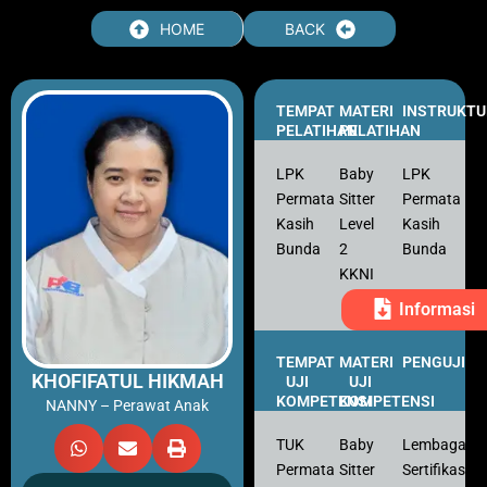
Skip
HOME
BACK
to
content
TEMPAT
MATERI
INSTRUKTU
PELATIHAN
PELATIHAN
LPK
Baby
LPK
Permata
Sitter
Permata
Kasih
Level
Kasih
Bunda
2
Bunda
KKNI
Informasi
TEMPAT
MATERI
PENGUJI
KHOFIFATUL HIKMAH
UJI
UJI
KOMPETENSI
KOMPETENSI
NANNY – Perawat Anak
TUK
Baby
Lembaga
Permata
Sitter
Sertifikasi