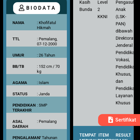
Kasih
Level
Pengasuh
B I O D A T A
Bunda
2
Anak
KKNI
(LSK-
NAMA
: Khofifatul
PAN)
Hikmah
dibawah
Direktorat
TTL
: Pemalang,
07-12-2000
Jenderal
Pendidikan
UMUR
: 26 Tahun
Vokasi,
BB/TB
: 152 cm / 70
Pendidikan
kg
Khusus,
dan
AGAMA
: Islam
Pendidikan
STATUS
: Janda
Layanan
Khusus
PENDIDIKAN
: SMP
TERAKHIR
Sertifikat
ASAL
: Pemalang
DAERAH
TEMPAT
ITEM
RESULT
PENGALAMAN
: 7 Tahunan