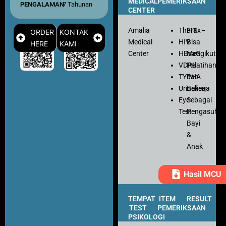
MEDICAL
PEMERIKSAAN
PENGALAMAN
: 7 Tahunan
CENTER
Amalia
Thorax
FIT
–
ORDER
KONTAK
Medical
HIV
Bisa
HERE
KAMI
Center
HBsaG
Mengikuti
VDRL
Pelatihan
TYPHA
dan
Urinalisa
Bekerja
Eye
Sebagai
Test
Pengasuh
Bayi
&
Anak
Hasil MCU
TEMPAT
ITEM
RESULT
TEST
PEMERIKSAAN
PSIKOLOGI