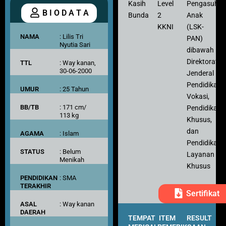
Kasih
Level
Pengasuh
B I O D A T A
Bunda
2
Anak
KKNI
(LSK-
NAMA
: Lilis Tri
PAN)
Nyutia Sari
dibawah
Direktorat
TTL
: Way kanan,
30-06-2000
Jenderal
Pendidikan
UMUR
: 25 Tahun
Vokasi,
BB/TB
: 171 cm/
Pendidikan
113 kg
Khusus,
dan
AGAMA
: Islam
Pendidikan
STATUS
: Belum
Layanan
Menikah
Khusus
PENDIDIKAN
: SMA
TERAKHIR
Sertifikat
ASAL
: Way kanan
DAERAH
TEMPAT
ITEM
RESULT