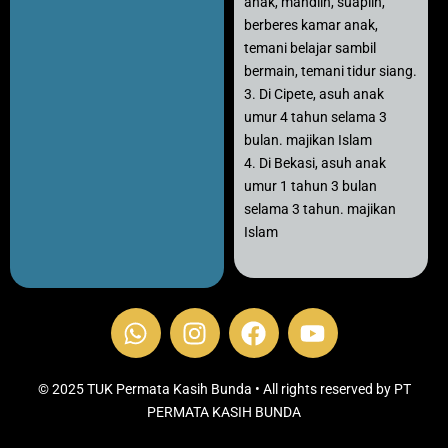
anak, mandiin, suapiin,
berberes kamar anak,
temani belajar sambil
bermain, temani tidur siang.
3. Di Cipete, asuh anak
umur 4 tahun selama 3
bulan. majikan Islam
4. Di Bekasi, asuh anak
umur 1 tahun 3 bulan
selama 3 tahun. majikan
Islam
W
I
F
Y
h
n
a
o
a
s
c
u
t
t
e
t
© 2025 TUK Permata Kasih Bunda • All rights reserved by PT
s
PERMATA KASIH BUNDA
a
b
u
a
g
o
b