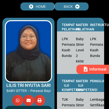
Skip
HOME
BACK
to
content
TEMPAT
MATERI
INSTRUKTU
PELATIHAN
PELATIHAN
LPK
Baby
LPK
Permata
Sitter
Permata
Kasih
Level
Kasih
Bunda
2
Bunda
KKNI
Informasi
TEMPAT
MATERI
PENGUJI
LILIS TRI NYUTIA SARI
UJI
UJI
KOMPETENSI
KOMPETENSI
BABY SITTER – Perawat Bayi
TUK
Baby
Lembaga
Permata
Sitter
Sertifikasi