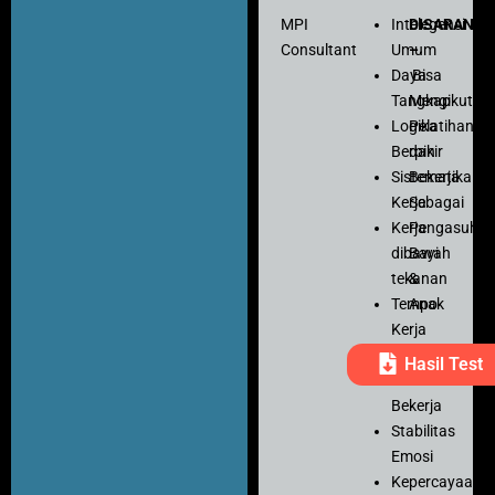
MPI
Intelegensi
DISARANK
Consultant
Umum
–
Daya
Bisa
Tangkap
Mengikuti
Logika
Pelatihan
Berpikir
dan
Sistematika
Bekerja
Kerja
Sebagai
Kerja
Pengasuh
dibawah
Bayi
tekanan
&
Tempo
Anak
Kerja
Ketelitian
Hasil Test
Motivasi
Bekerja
Stabilitas
Emosi
Kepercayaan