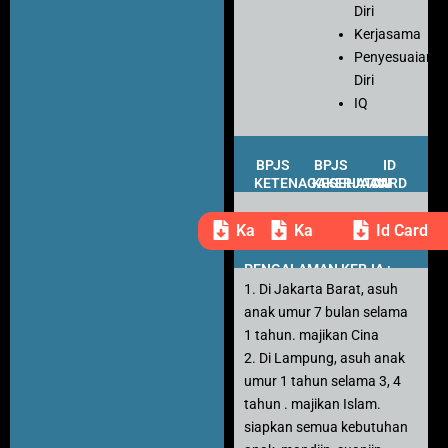
Diri
Kerjasama
Penyesuaian
Diri
IQ
BPJS
BPJS
ID
KETENAGAKERJAAN
KESEHATAN
CARD
Kartu Peserta
Kartu Peserta
Id Card
PENGALAMAN KERJA :
1. Di Jakarta Barat, asuh
anak umur 7 bulan selama
1 tahun. majikan Cina
2. Di Lampung, asuh anak
umur 1 tahun selama 3, 4
tahun . majikan Islam.
siapkan semua kebutuhan