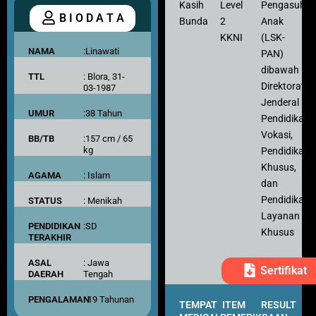
Kasih
Level
Pengasuh
B I O D A T A
Bunda
2
Anak
KKNI
(LSK-
NAMA
:Linawati
PAN)
dibawah
TTL
: Blora, 31-
Direktorat
03-1987
Jenderal
UMUR
:38 Tahun
Pendidikan
Vokasi,
BB/TB
:157 cm / 65
kg
Pendidikan
Khusus,
AGAMA
: Islam
dan
Pendidikan
STATUS
: Menikah
Layanan
PENDIDIKAN
:SD
Khusus
TERAKHIR
ASAL
: Jawa
Sertifikat
DAERAH
Tengah
PENGALAMAN
: 19 Tahunan
TEMPAT
ITEM
RESULT