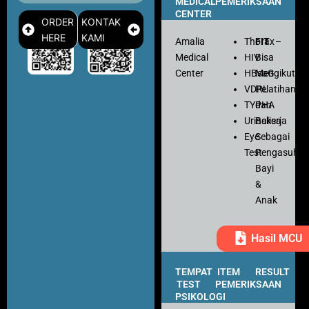
MEDICAL
PEMERIKSAAN
CENTER
ORDER
KONTAK
HERE
KAMI
Amalia
Thorax
FIT
–
Medical
HIV
Bisa
Center
HBsaG
Mengikuti
VDRL
Pelatihan
TYPHA
dan
Urinalisa
Bekerja
Eye
Sebagai
Test
Pengasuh
Bayi
&
Anak
Hasil MCU
TEMPAT
ITEM
RESULT
TEST
PEMERIKSAAN
PSIKOLOGI