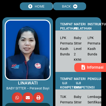
Skip
HOME
BACK
to
content
TEMPAT
MATERI
INSTRUKTU
PELATIHAN
PELATIHAN
LPK
Baby
LPK
Permata
Sitter
Permata
Kasih
Level
Kasih
Bunda
2
Bunda
KKNI
Informasi
TEMPAT
MATERI
PENGUJI
LINAWATI
UJI
UJI
KOMPETENSI
KOMPETENSI
BABY SITTER – Perawat Bayi
TUK
Baby
Lembaga
Permata
Sitter
Sertifikasi