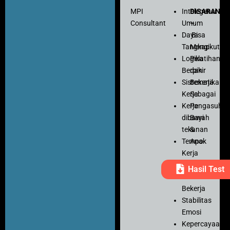
MPI
Intelegensi
DISARANK
Consultant
Umum
–
Daya
Bisa
Tangkap
Mengikuti
Logika
Pelatihan
Berpikir
dan
Sistematika
Bekerja
Kerja
Sebagai
Kerja
Pengasuh
dibawah
Bayi
tekanan
&
Tempo
Anak
Kerja
Ketelitian
Hasil Test
Motivasi
Bekerja
Stabilitas
Emosi
Kepercayaan