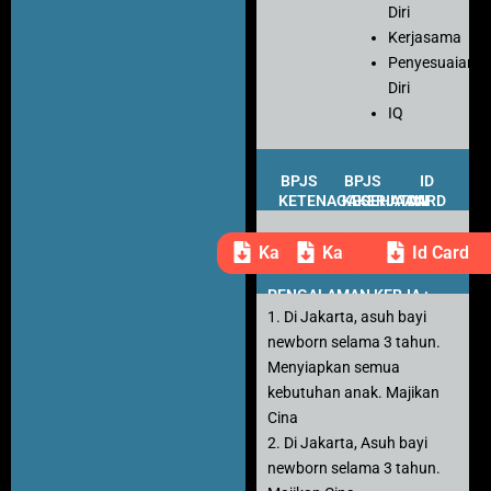
Diri
Kerjasama
Penyesuaian
Diri
IQ
BPJS
BPJS
ID
KETENAGAKERJAAN
KESEHATAN
CARD
Kartu Peserta
Kartu Peserta
Id Card
PENGALAMAN KERJA :
1. Di Jakarta, asuh bayi
newborn selama 3 tahun.
Menyiapkan semua
kebutuhan anak. Majikan
Cina
2. Di Jakarta, Asuh bayi
newborn selama 3 tahun.