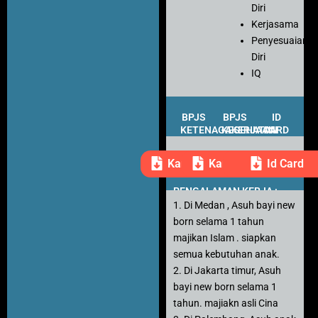
Diri
Kerjasama
Penyesuaian
Diri
IQ
BPJS
BPJS
ID
KETENAGAKERJAAN
KESEHATAN
CARD
Kartu Peserta
Kartu Peserta
Id Card
PENGALAMAN KERJA :
1. Di Medan , Asuh bayi new
born selama 1 tahun
majikan Islam . siapkan
semua kebutuhan anak.
2. Di Jakarta timur, Asuh
bayi new born selama 1
tahun. majiakn asli Cina