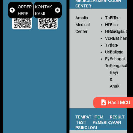
MEDICAL
PEMERIKSAAN
CENTER
ORDER
KONTAK
HERE
KAMI
Amalia
Thorax
FIT
–
Medical
HIV
Bisa
Center
HBsaG
Mengikuti
VDRL
Pelatihan
TYPHA
dan
Urinalisa
Bekerja
Eye
Sebagai
Test
Pengasuh
Bayi
&
Anak
Hasil MCU
TEMPAT
ITEM
RESULT
TEST
PEMERIKSAAN
PSIKOLOGI