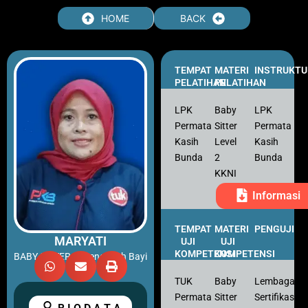
Skip
HOME
BACK
to
content
TEMPAT
MATERI
INSTRUKTU
PELATIHAN
PELATIHAN
LPK
Baby
LPK
Permata
Sitter
Permata
Kasih
Level
Kasih
Bunda
2
Bunda
KKNI
Informasi
TEMPAT
MATERI
PENGUJI
MARYATI
UJI
UJI
KOMPETENSI
KOMPETENSI
BABY SITTER – Pengasuh Bayi
TUK
Baby
Lembaga
Permata
Sitter
Sertifikasi