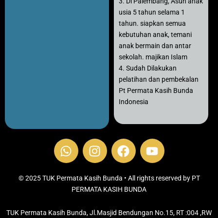
3. Di Palembang, Asuh anak
usia 5 tahun selama 1
tahun. siapkan semua
kebutuhan anak, temani
anak bermain dan antar
sekolah. majikan Islam
4. Sudah Dilakukan
pelatihan dan pembekalan
Pt Permata Kasih Bunda
Indonesia
W
I
F
Y
h
n
a
o
a
s
c
u
t
t
e
t
© 2025 TUK Permata Kasih Bunda • All rights reserved by PT
s
PERMATA KASIH BUNDA
a
b
u
a
g
o
b
TUK Permata Kasih Bunda, Jl.Masjid Bendungan No.15, RT :004 ,RW
p
r
o
e