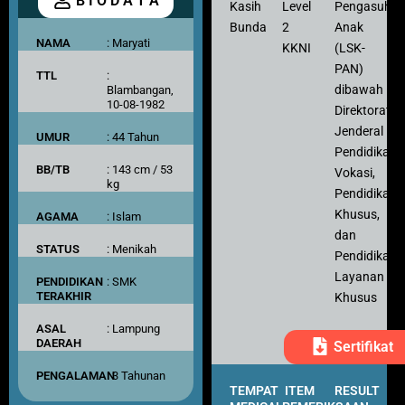
B I O D A T A
Kasih
Level
Pengasuh
Bunda
2
Anak
NAMA
: Maryati
KKNI
(LSK-
PAN)
TTL
:
dibawah
Blambangan,
10-08-1982
Direktorat
Jenderal
UMUR
: 44 Tahun
Pendidikan
BB/TB
: 143 cm / 53
Vokasi,
kg
Pendidikan
Khusus,
AGAMA
: Islam
dan
STATUS
: Menikah
Pendidikan
Layanan
PENDIDIKAN
: SMK
TERAKHIR
Khusus
ASAL
: Lampung
DAERAH
Sertifikat
PENGALAMAN
: 3 Tahunan
TEMPAT
ITEM
RESULT