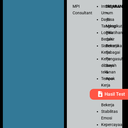
MPI
Intelegensi
DISARANK
Consultant
Umum
–
Daya
Bisa
Tangkap
Mengikuti
Logika
Pelatihan
Berpikir
dan
Sistematika
Bekerja
Kerja
Sebagai
Kerja
Pengasuh
dibawah
Bayi
tekanan
&
Tempo
Anak
Kerja
Ketelitian
Hasil Test
Motivasi
Bekerja
Stabilitas
Emosi
Kepercayaan