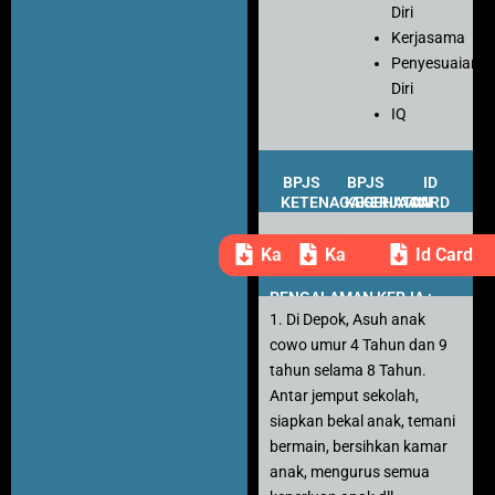
Diri
Kerjasama
Penyesuaian
Diri
IQ
BPJS
BPJS
ID
KETENAGAKERJAAN
KESEHATAN
CARD
Kartu Peserta
Kartu Peserta
Id Card
PENGALAMAN KERJA :
1. Di Depok, Asuh anak
cowo umur 4 Tahun dan 9
tahun selama 8 Tahun.
Antar jemput sekolah,
siapkan bekal anak, temani
bermain, bersihkan kamar
anak, mengurus semua