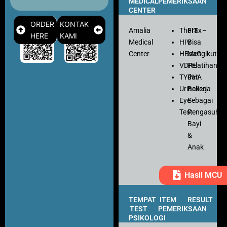
MEDICAL
PEMERIKSAAN
CENTER
ORDER
KONTAK
Amalia
Thorax
FIT
–
HERE
KAMI
Medical
HIV
Bisa
Center
HBsaG
Mengikuti
VDRL
Pelatihan
TYPHA
dan
Urinalisa
Bekerja
Eye
Sebagai
Test
Pengasuh
Bayi
&
Anak
Hasil MCU
TEMPAT
ITEM
RESULT
TEST
PEMERIKSAAN
PSIKOLOGI