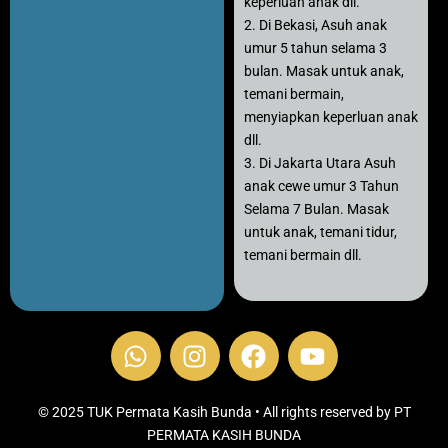
keperluan anak dll.
2. Di Bekasi, Asuh anak
umur 5 tahun selama 3
bulan. Masak untuk anak,
temani bermain,
menyiapkan keperluan anak
dll.
3. Di Jakarta Utara Asuh
anak cewe umur 3 Tahun
Selama 7 Bulan. Masak
untuk anak, temani tidur,
temani bermain dll.
W
I
F
Y
h
n
a
o
a
s
c
u
t
t
e
t
© 2025 TUK Permata Kasih Bunda • All rights reserved by PT
s
PERMATA KASIH BUNDA
a
b
u