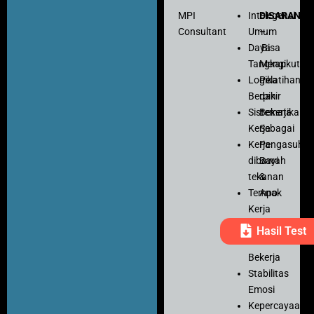
MPI
Intelegensi
DISARANK
Consultant
Umum
–
Daya
Bisa
Tangkap
Mengikuti
Logika
Pelatihan
Berpikir
dan
Sistematika
Bekerja
Kerja
Sebagai
Kerja
Pengasuh
dibawah
Bayi
tekanan
&
Tempo
Anak
Kerja
Ketelitian
Hasil Test
Motivasi
Bekerja
Stabilitas
Emosi
Kepercayaan