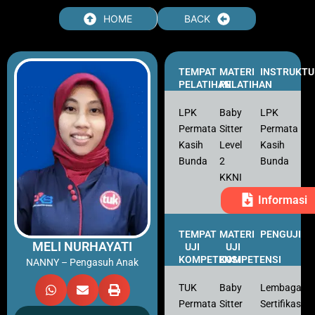
Skip
HOME
BACK
to
content
TEMPAT
MATERI
INSTRUKTU
PELATIHAN
PELATIHAN
LPK
Baby
LPK
Permata
Sitter
Permata
Kasih
Level
Kasih
Bunda
2
Bunda
KKNI
Informasi
TEMPAT
MATERI
PENGUJI
MELI NURHAYATI
UJI
UJI
KOMPETENSI
KOMPETENSI
NANNY – Pengasuh Anak
TUK
Baby
Lembaga
Permata
Sitter
Sertifikasi