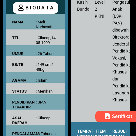
Kasih
Level
Pengasuh
B I O D A T A
Bunda
2
Anak
KKNI
(LSK-
NAMA
: Meli
PAN)
Nurhayati
dibawah
Direktorat
TTL
: Cilacap,14-
05-1999
Jenderal
Pendidikan
UMUR
: 26 Tahun
Vokasi,
BB/TB
: 149 cm /
Pendidikan
48kg
Khusus,
dan
AGAMA
: Islam
Pendidikan
STATUS
: Menikah
Layanan
Khusus
PENDIDIKAN
: SMA
TERAKHIR
Sertifikat
ASAL
: Cilacap
DAERAH
TEMPAT
ITEM
RESULT
PENGALAMAN
: 8 Tahunan