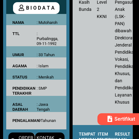
Kasih
Level
Pengasuh
B I O D A T A
Bunda
2
Anak
KKNI
(LSK-
NAMA
: Mutoharoh
PAN)
dibawah
TTL
:
Direktorat
Purbalingga,
09-11-1992
Jenderal
Pendidikan
UMUR
: 33 Tahun
Vokasi,
AGAMA
: Islam
Pendidikan
Khusus,
STATUS
: Menikah
dan
Pendidikan
PENDIDIKAN
: SMP
TERAKHIR
Layanan
Khusus
ASAL
: Jawa
DAERAH
Tengah
Sertifikat
PENGALAMAN
: 9Tahunan
TEMPAT
ITEM
RESULT
ORDER
KONTAK