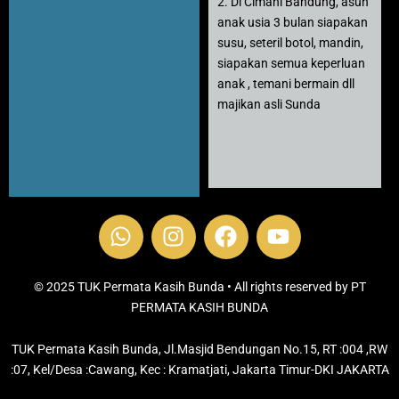
2. Di Cimahi Bandung, asuh
anak usia 3 bulan siapakan
susu, seteril botol, mandin,
siapakan semua keperluan
anak , temani bermain dll
majikan asli Sunda
W
I
F
Y
h
n
a
o
a
s
c
u
t
t
e
t
© 2025 TUK Permata Kasih Bunda • All rights reserved by PT
s
PERMATA KASIH BUNDA
a
b
u
a
g
o
b
TUK Permata Kasih Bunda, Jl.Masjid Bendungan No.15, RT :004 ,RW
p
r
o
e
:07, Kel/Desa :Cawang, Kec : Kramatjati, Jakarta Timur-DKI JAKARTA
p
a
k