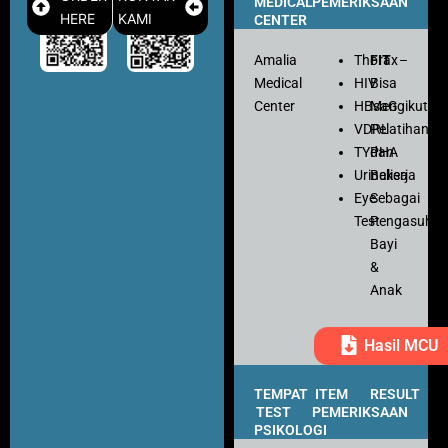
MEDICAL
PEMERIKSAAN
HERE
KAMI
CENTER
Amalia
Thorax
FIT
–
Medical
HIV
Bisa
Center
HBsaG
Mengikuti
VDRL
Pelatihan
TYPHA
dan
Urinalisa
Bekerja
Eye
Sebagai
Test
Pengasuh
Bayi
&
Anak
Hasil MCU
TEMPAT
ITEM
RESULT
TEST
PEMERIKSAAN
PSIKOLOGI