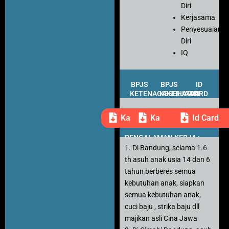
Diri
Kerjasama
Penyesuaian
Diri
IQ
BPJS
BPJS
ID
KETENAGAKERJAAN
KESEHATAN
CARD
Kartu Peserta
Kartu Peserta
Id Card
PENGALAMAN KERJA :
1. Di Bandung, selama 1.6
th asuh anak usia 14 dan 6
tahun berberes semua
kebutuhan anak, siapkan
semua kebutuhan anak,
cuci baju , strika baju dll
majikan asli Cina Jawa