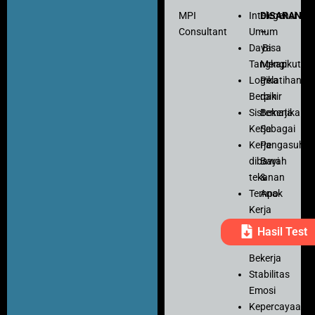
MPI
Intelegensi
DISARANK
Consultant
Umum
–
Daya
Bisa
Tangkap
Mengikuti
Logika
Pelatihan
Berpikir
dan
Sistematika
Bekerja
Kerja
Sebagai
Kerja
Pengasuh
dibawah
Bayi
tekanan
&
Tempo
Anak
Kerja
Ketelitian
Hasil Test
Motivasi
Bekerja
Stabilitas
Emosi
Kepercayaan