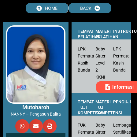
HOME
BACK
TEMPAT
MATERI
INSTRUKTU
PELATIHAN
PELATIHAN
LPK
Baby
LPK
Permata
Sitter
Permata
Kasih
Level
Kasih
Bunda
2
Bunda
KKNI
Informasi
TEMPAT
MATERI
PENGUJI
Mutoharoh
UJI
UJI
KOMPETENSI
KOMPETENSI
NANNY – Pengasuh Balita
TUK
Baby
Lembaga
Permata
Sitter
Sertifikasi