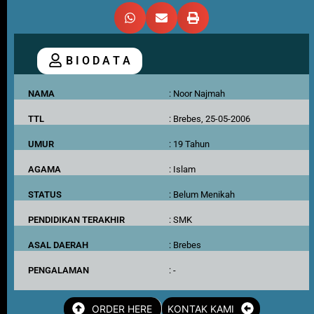
B I O D A T A
NAMA
: Noor Najmah
TTL
: Brebes, 25-05-2006
UMUR
: 19 Tahun
AGAMA
: Islam
STATUS
: Belum Menikah
PENDIDIKAN TERAKHIR
: SMK
ASAL DAERAH
: Brebes
PENGALAMAN
: -
ORDER HERE
KONTAK KAMI