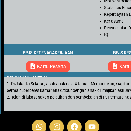
Motivasi Beker
Stabilitas Emo
Kepercayaan D
Kerjasama
Penyesuaian Di
IQ
BPJS KETENAGAKERJAAN
BPJS KE
Kartu Peserta
Kartu
PENGALAMAN KERJA :
1. Di Jakarta Selatan, asuh anak usia 4 tahun. Memandikan, siapkan
bermain, berberes kamar anak, tidur dengan anak dll majikan asli J
2. Telah di lakasanakan pelatihan dan pembekalan di Pt Permata Ka
W
I
F
Y
h
n
a
o