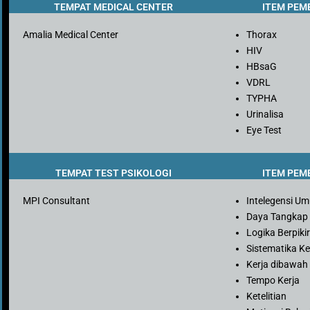
TEMPAT MEDICAL CENTER
ITEM PEM
Amalia Medical Center
Thorax
HIV
HBsaG
VDRL
TYPHA
Urinalisa
Eye Test
TEMPAT TEST PSIKOLOGI
ITEM PEM
MPI Consultant
Intelegensi U
Daya Tangkap
Logika Berpiki
Sistematika Ke
Kerja dibawah
Tempo Kerja
Ketelitian