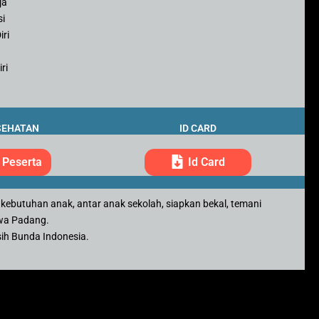
ja
si
iri
ri
SEHATAN
ID CARD
 Peserta
Id Card
 kebutuhan anak, antar anak sekolah, siapkan bekal, temani
awa Padang.
sih Bunda Indonesia.