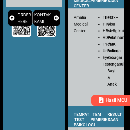
MEDICAL
PEMERIKSAAN
CENTER
ORDER
KONTAK
Amalia
Thorax
FIT
–
HERE
KAMI
Medical
HIV
Bisa
Center
HBsaG
Mengikuti
VDRL
Pelatihan
TYPHA
dan
Urinalisa
Bekerja
Eye
Sebagai
Test
Pengasuh
Bayi
&
Anak
Hasil MCU
TEMPAT
ITEM
RESULT
TEST
PEMERIKSAAN
PSIKOLOGI