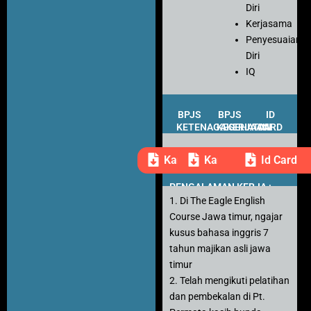
Diri
Kerjasama
Penyesuaian
Diri
IQ
BPJS
BPJS
ID
KETENAGAKERJAAN
KESEHATAN
CARD
Kartu Peserta
Kartu Peserta
Id Card
PENGALAMAN KERJA :
1. Di The Eagle English
Course Jawa timur, ngajar
kusus bahasa inggris 7
tahun majikan asli jawa
timur
2. Telah mengikuti pelatihan
dan pembekalan di Pt.