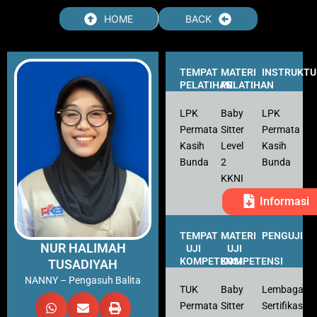
HOME
BACK
TEMPAT
MATERI
INSTRUKTU
PELATIHAN
PELATIHAN
LPK
Baby
LPK
Permata
Sitter
Permata
Kasih
Level
Kasih
Bunda
2
Bunda
KKNI
Informasi
TEMPAT
MATERI
PENGUJI
NUR HALIMAH
UJI
UJI
KOMPETENSI
KOMPETENSI
TUSADIYAH
NANNY – Pengasuh Balita
TUK
Baby
Lembaga
Permata
Sitter
Sertifikasi