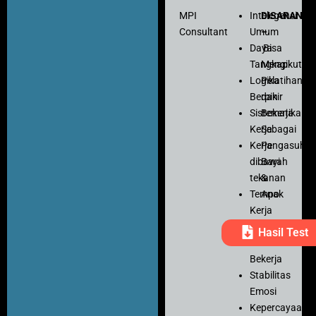
MPI
Intelegensi
DISARANK
Consultant
Umum
–
Daya
Bisa
Tangkap
Mengikuti
Logika
Pelatihan
Berpikir
dan
Sistematika
Bekerja
Kerja
Sebagai
Kerja
Pengasuh
dibawah
Bayi
tekanan
&
Tempo
Anak
Kerja
Ketelitian
Hasil Test
Motivasi
Bekerja
Stabilitas
Emosi
Kepercayaan