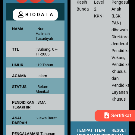
Kasih
Level
Pengasuh
Bunda
2
Anak
B I O D A T A
KKNI
(LSK-
PAN)
NAMA
: Nur
dibawah
Halimah
Direktorat
Tusadiyah
Jenderal
TTL
: Subang, 07-
Pendidikan
11-2005
Vokasi,
Pendidikan
UMUR
: 19 Tahun
Khusus,
AGAMA
: Islam
dan
Pendidikan
STATUS
: Belum
Menikah
Layanan
Khusus
PENDIDIKAN
: SMA
TERAKHIR
Sertifikat
ASAL
: Jawa Barat
DAERAH
TEMPAT
ITEM
RESULT
PENGALAMAN
: 1 Tahunan