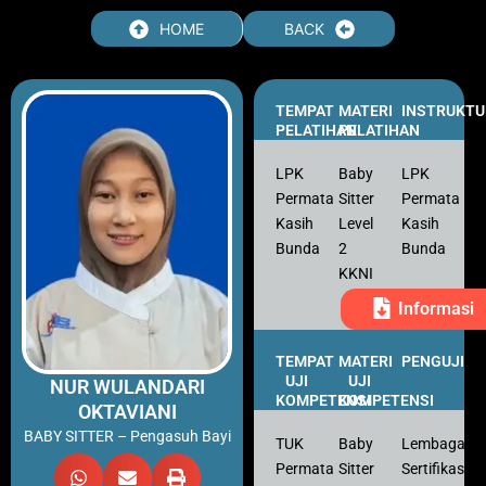
HOME
BACK
TEMPAT
MATERI
INSTRUKTU
PELATIHAN
PELATIHAN
LPK
Baby
LPK
Permata
Sitter
Permata
Kasih
Level
Kasih
Bunda
2
Bunda
KKNI
Informasi
TEMPAT
MATERI
PENGUJI
UJI
UJI
NUR WULANDARI
KOMPETENSI
KOMPETENSI
OKTAVIANI
BABY SITTER – Pengasuh Bayi
TUK
Baby
Lembaga
Permata
Sitter
Sertifikasi