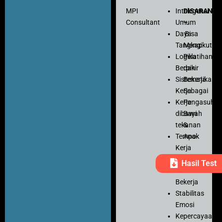
MPI
Intelegensi
DISARANK
Consultant
Umum
–
Daya
Bisa
Tangkap
Mengikuti
Logika
Pelatihan
Berpikir
dan
Sistematika
Bekerja
Kerja
Sebagai
Kerja
Pengasuh
dibawah
Bayi
tekanan
&
Tempo
Anak
Kerja
Ketelitian
Hasil Test
Motivasi
Bekerja
Stabilitas
Emosi
Kepercayaan