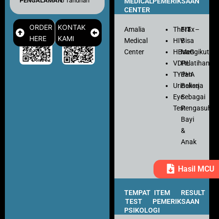
PENGALAMAN
: 6 Tahunan
MEDICAL
PEMERIKSAAN
CENTER
ORDER
KONTAK
Amalia
Thorax
FIT
–
HERE
KAMI
Medical
HIV
Bisa
Center
HBsaG
Mengikuti
VDRL
Pelatihan
TYPHA
dan
Urinalisa
Bekerja
Eye
Sebagai
Test
Pengasuh
Bayi
&
Anak
Hasil MCU
TEMPAT
ITEM
RESULT
TEST
PEMERIKSAAN
PSIKOLOGI