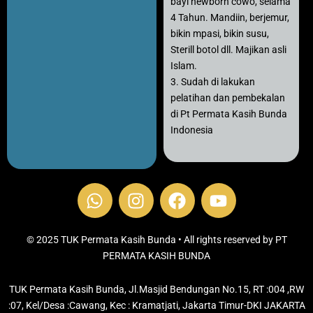
bayi newborn cowo, selama
4 Tahun. Mandiin, berjemur,
bikin mpasi, bikin susu,
Sterill botol dll. Majikan asli
Islam.
3. Sudah di lakukan
pelatihan dan pembekalan
di Pt Permata Kasih Bunda
Indonesia
W
I
F
Y
h
n
a
o
a
s
c
u
t
t
e
t
© 2025 TUK Permata Kasih Bunda • All rights reserved by PT
s
PERMATA KASIH BUNDA
a
b
u
a
g
o
b
TUK Permata Kasih Bunda, Jl.Masjid Bendungan No.15, RT :004 ,RW
p
r
o
e
:07, Kel/Desa :Cawang, Kec : Kramatjati, Jakarta Timur-DKI JAKARTA