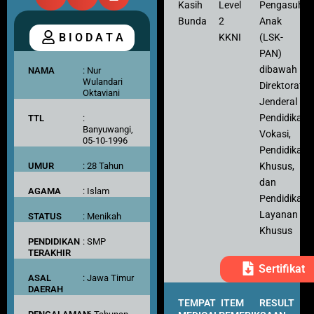
Kasih
Level
Pengasuh
Bunda
2
Anak
B I O D A T A
KKNI
(LSK-
PAN)
dibawah
NAMA
: Nur
Wulandari
Direktorat
Oktaviani
Jenderal
Pendidikan
TTL
:
Banyuwangi,
Vokasi,
05-10-1996
Pendidikan
Khusus,
UMUR
: 28 Tahun
dan
AGAMA
: Islam
Pendidikan
Layanan
STATUS
: Menikah
Khusus
PENDIDIKAN
: SMP
TERAKHIR
Sertifikat
ASAL
: Jawa Timur
DAERAH
TEMPAT
ITEM
RESULT