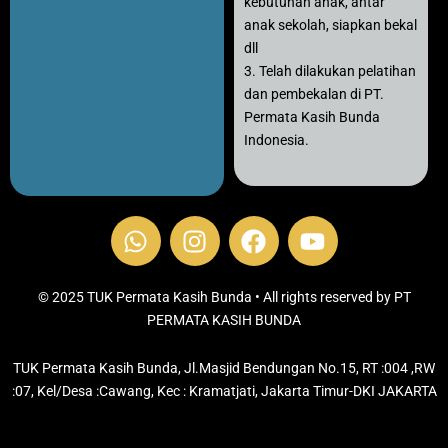
kebutuhan anak, antar
anak sekolah, siapkan bekal
dll
3. Telah dilakukan pelatihan
dan pembekalan di PT.
Permata Kasih Bunda
Indonesia.
W
I
F
Y
h
n
a
o
a
s
c
u
t
t
e
t
© 2025 TUK Permata Kasih Bunda • All rights reserved by PT
s
PERMATA KASIH BUNDA
a
b
u
a
g
o
b
TUK Permata Kasih Bunda, Jl.Masjid Bendungan No.15, RT :004 ,RW
p
r
o
e
:07, Kel/Desa :Cawang, Kec : Kramatjati, Jakarta Timur-DKI JAKARTA
p
a
k
m