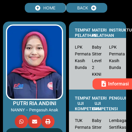
Skip
HOME
BACK
to
content
TEMPAT
MATERI
INSTRUKTU
PELATIHAN
PELATIHAN
LPK
Baby
LPK
Permata
Sitter
Permata
Kasih
Level
Kasih
Bunda
2
Bunda
KKNI
Informasi
TEMPAT
MATERI
PENGUJI
PUTRI RIA ANDINI
UJI
UJI
KOMPETENSI
KOMPETENSI
NANNY – Pengasuh Anak
TUK
Baby
Lembaga
Permata
Sitter
Sertifikasi