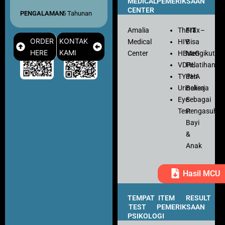
MEDICAL
PEMERIKSAAN
CENTER
PENGALAMAN
: 5 Tahunan
Amalia
Thorax
FIT
–
ORDER
KONTAK
Medical
HIV
Bisa
HERE
KAMI
Center
HBsaG
Mengikuti
VDRL
Pelatihan
TYPHA
dan
Urinalisa
Bekerja
Eye
Sebagai
Test
Pengasuh
Bayi
&
Anak
Hasil MCU
TEMPAT
ITEM
RESULT
TEST
PEMERIKSAAN
PSIKOLOGI