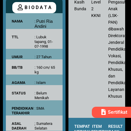
Kasih
Level
Pengasuh
B I O D A T A
Bunda
2
Anak
KKNI
(LSK-
NAMA
Putri Ria
:
PAN)
Andini
dibawah
Direktorat
TTL
: Lubuk
tapang, 01-
Jenderal
07-1998
Pendidikan
Vokasi,
UMUR
: 27 Tahun
Pendidikan
BB/TB
: 160 cm/ 65
Khusus,
kg
dan
AGAMA
: Islam
Pendidikan
Layanan
STATUS
: Belum
Khusus
Menikah
PENDIDIKAN
: SMA
Sertifikat
TERAKHIR
ASAL
; Sumatera
TEMPAT
ITEM
RESULT
DAERAH
Selatan