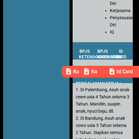
Diri
Kerjasama
Penyesuaian
Diri
IQ
BPJS
BPJS
ID
KETENAGAKERJAAN
KESEHATAN
CARD
Kartu Peserta
Kartu Peserta
Id Card
PENGALAMAN KERJA :
1. Di Palembang, Asuh anak
cewe usia 4 Tahun selama 3
Tahun. Mandiin, suapin
anak, nyuci baju, dll.
2. Di Bandung, Asuh anak
cowo usia 5 Tahun selama
2 Tahun. Siapkan semua