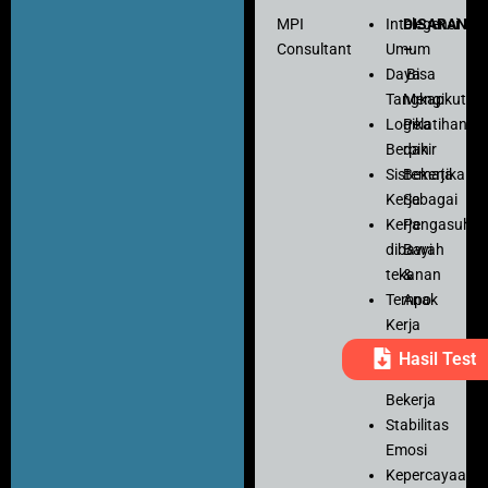
MPI
Intelegensi
DISARANK
Consultant
Umum
–
Daya
Bisa
Tangkap
Mengikuti
Logika
Pelatihan
Berpikir
dan
Sistematika
Bekerja
Kerja
Sebagai
Kerja
Pengasuh
dibawah
Bayi
tekanan
&
Tempo
Anak
Kerja
Ketelitian
Hasil Test
Motivasi
Bekerja
Stabilitas
Emosi
Kepercayaan