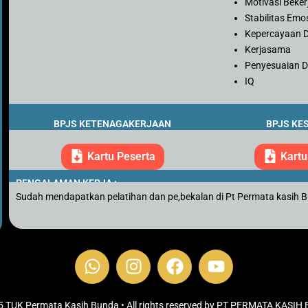
Motivasi Beker
Stabilitas Emo
Kepercayaan D
Kerjasama
Penyesuaian Di
IQ
BPJS KETENAGAKERJAAN
BPJS KE
Kartu Peserta
Kartu
PENGALAMAN KERJA :
Sudah mendapatkan pelatihan dan pe,bekalan di Pt Permata kasih 
W
I
F
Y
h
n
a
o
a
s
c
u
 TUK Permata Kasih Bunda • All rights reserved by PT PERMATA KASI