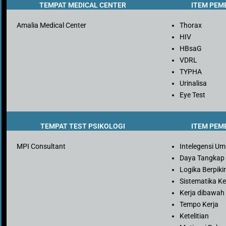
TEMPAT MEDICAL CENTER
ITEM PEM
Amalia Medical Center
Thorax
HIV
HBsaG
VDRL
TYPHA
Urinalisa
Eye Test
TEMPAT TEST PSIKOLOGI
ITEM PEM
MPI Consultant
Intelegensi U
Daya Tangkap
Logika Berpiki
Sistematika Ke
Kerja dibawah
Tempo Kerja
Ketelitian