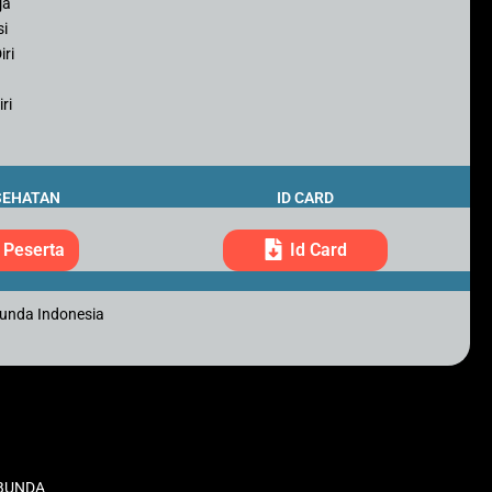
ja
si
iri
ri
SEHATAN
ID CARD
 Peserta
Id Card
Bunda Indonesia
H BUNDA