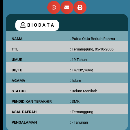
B I O D A T A
NAMA
: Putria Okta Berkah Rahma
TTL
: Temanggung, 05-10-2006
UMUR
: 19 Tahun
BB/TB
: 147Cm/48Kg
AGAMA
: Islam
STATUS
: Belum Menikah
PENDIDIKAN TERAKHIR
: SMK
ASAL DAERAH
: Temanggung
PENGALAMAN
: - Tahunan