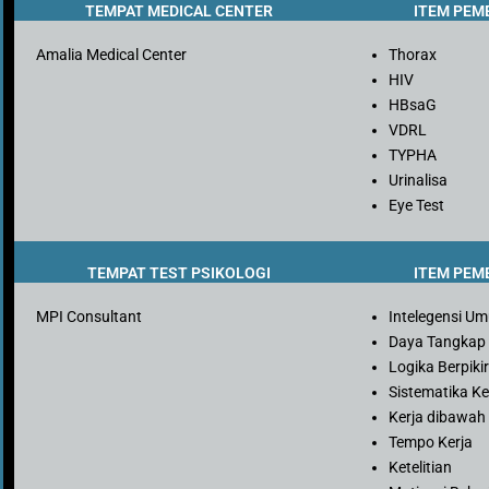
TEMPAT MEDICAL CENTER
ITEM PEM
Amalia Medical Center
Thorax
HIV
HBsaG
VDRL
TYPHA
Urinalisa
Eye Test
TEMPAT TEST PSIKOLOGI
ITEM PEM
MPI Consultant
Intelegensi U
Daya Tangkap
Logika Berpiki
Sistematika Ke
Kerja dibawah
Tempo Kerja
Ketelitian