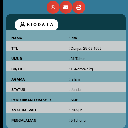
B I O D A T A
NAMA
: Rita
TTL
: Cianjur, 25-05-1995
UMUR
: 31 Tahun
BB/TB
: 154 cm/57 kg
AGAMA
: Islam
STATUS
: Janda
PENDIDIKAN TERAKHIR
: SMP
ASAL DAERAH
: Cianjur
PENGALAMAN
: 5 Tahunan