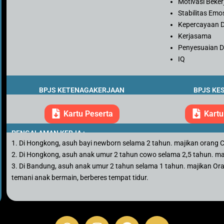
Motivasi Beker
Stabilitas Emo
Kepercayaan D
Kerjasama
Penyesuaian Di
IQ
BPJS KETENAGAKERJAAN
BPJS KE
Kartu Peserta
Kartu
PENGALAMAN KERJA :
1. Di Hongkong, asuh bayi newborn selama 2 tahun. majikan orang 
2. Di Hongkong, asuh anak umur 2 tahun cowo selama 2,5 tahun. ma
3. Di Bandung, asuh anak umur 2 tahun selama 1 tahun. majikan Orang
temani anak bermain, berberes tempat tidur.
W
I
F
Y