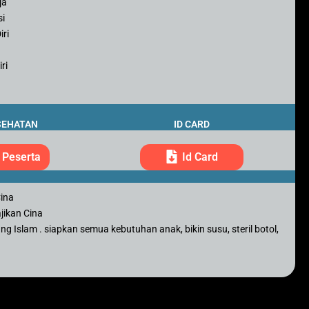
ja
si
iri
ri
SEHATAN
ID CARD
 Peserta
Id Card
Cina
jikan Cina
 Islam . siapkan semua kebutuhan anak, bikin susu, steril botol,