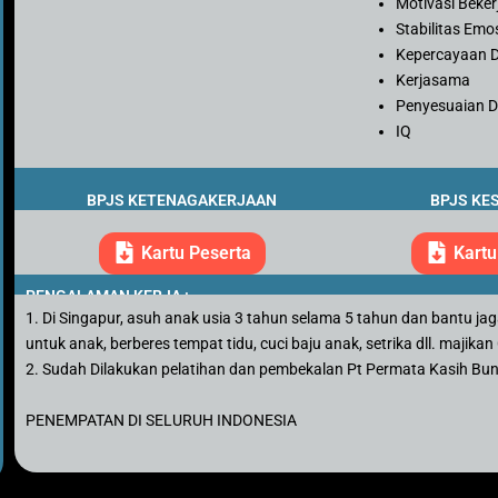
Motivasi Beker
Stabilitas Emo
Kepercayaan D
Kerjasama
Penyesuaian Di
IQ
BPJS KETENAGAKERJAAN
BPJS KE
Kartu Peserta
Kartu
PENGALAMAN KERJA :
1. Di Singapur, asuh anak usia 3 tahun selama 5 tahun dan bantu j
untuk anak, berberes tempat tidu, cuci baju anak, setrika dll. majikan
2. Sudah Dilakukan pelatihan dan pembekalan Pt Permata Kasih Bu
PENEMPATAN DI SELURUH INDONESIA