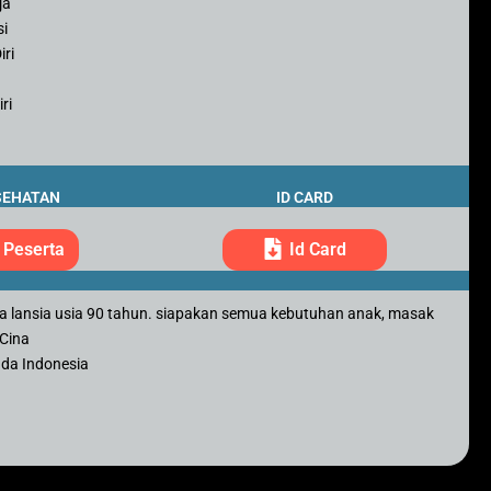
ja
si
iri
ri
SEHATAN
ID CARD
 Peserta
Id Card
aga lansia usia 90 tahun. siapakan semua kebutuhan anak, masak
 Cina
nda Indonesia