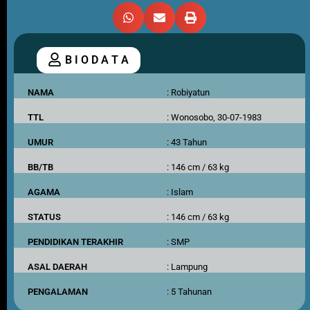
B I O D A T A
NAMA
: Robiyatun
TTL
: Wonosobo, 30-07-1983
UMUR
: 43 Tahun
BB/TB
: 146 cm / 63 kg
AGAMA
: Islam
STATUS
: 146 cm / 63 kg
PENDIDIKAN TERAKHIR
: SMP
ASAL DAERAH
: Lampung
PENGALAMAN
: 5 Tahunan