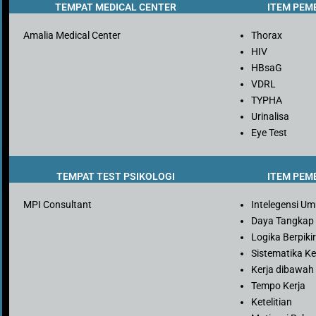
TEMPAT MEDICAL CENTER
ITEM PEM
Amalia Medical Center
Thorax
HIV
HBsaG
VDRL
TYPHA
Urinalisa
Eye Test
TEMPAT TEST PSIKOLOGI
ITEM PEM
MPI Consultant
Intelegensi U
Daya Tangkap
Logika Berpiki
Sistematika Ke
Kerja dibawah
Tempo Kerja
Ketelitian