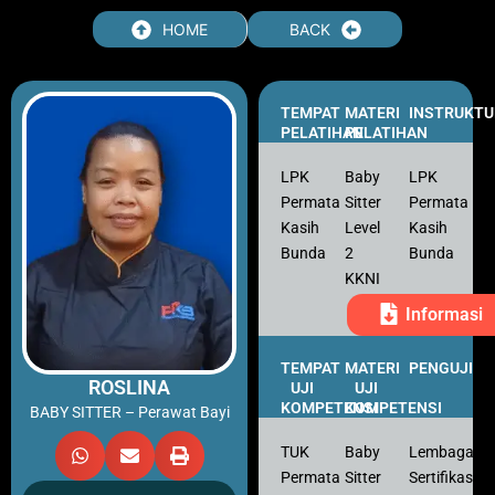
Skip
HOME
BACK
to
content
TEMPAT
MATERI
INSTRUKTU
PELATIHAN
PELATIHAN
LPK
Baby
LPK
Permata
Sitter
Permata
Kasih
Level
Kasih
Bunda
2
Bunda
KKNI
Informasi
TEMPAT
MATERI
PENGUJI
ROSLINA
UJI
UJI
KOMPETENSI
KOMPETENSI
BABY SITTER – Perawat Bayi
TUK
Baby
Lembaga
Permata
Sitter
Sertifikasi