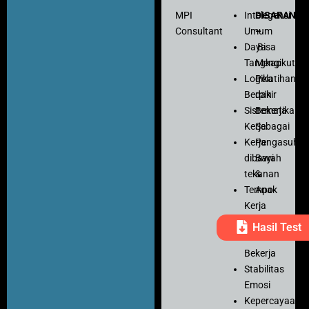
MPI
Intelegensi
DISARANK
Consultant
Umum
–
Daya
Bisa
Tangkap
Mengikuti
Logika
Pelatihan
Berpikir
dan
Sistematika
Bekerja
Kerja
Sebagai
Kerja
Pengasuh
dibawah
Bayi
tekanan
&
Tempo
Anak
Kerja
Ketelitian
Hasil Test
Motivasi
Bekerja
Stabilitas
Emosi
Kepercayaan