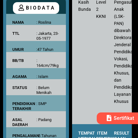
Kasih
Level
Pengasuh
B I O D A T A
Bunda
2
Anak
KKNI
(LSK-
NAMA
: Roslina
PAN)
dibawah
TTL
: Jakarta, 23-
Direktorat
05-1977
Jenderal
UMUR
:47 Tahun
Pendidikan
Vokasi,
BB/TB
:
164cm/79kg
Pendidikan
Khusus,
AGAMA
: Islam
dan
Pendidikan
STATUS
: Belum
Menikah
Layanan
Khusus
PENDIDIKAN
: SMP
TERAKHIR
Sertifikat
ASAL
: Padang
DAERAH
TEMPAT
ITEM
RESULT
PENGALAMAN
: 5 Tahunan