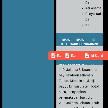
Diri
Kerjasama
Penyesuaian
Diri
IQ
BPJS
BPJS
ID
KETENAGAKERJAAN
KESEHATAN
CARD
Kartu Peserta
Kartu Peserta
Id Card
PENGALAMAN KERJA :
1. Di Jakarta Selatan, Urus
bayi newborn selama 2
Tahun. Mandiin bayi, pijit
bayi, bikin susu, steril botol
susu, menyiapkan
perlengkapan bayi, dll.
2. Di Jakarta Selatan, Asuh