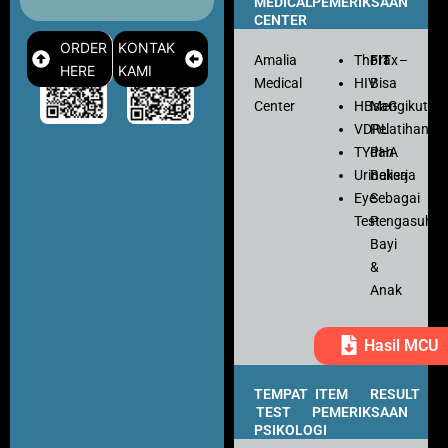
MEDICAL
PEMERIKSAAN
CENTER
ORDER
KONTAK
Amalia
Thorax
FIT
–
HERE
KAMI
Medical
HIV
Bisa
Center
HBsaG
Mengikuti
VDRL
Pelatihan
TYPHA
dan
Urinalisa
Bekerja
Eye
Sebagai
Test
Pengasuh
Bayi
&
Anak
Hasil MCU
TEMPAT
ITEM
RESULT
TEST
PEMERIKSAAN
PSIKOLOGI