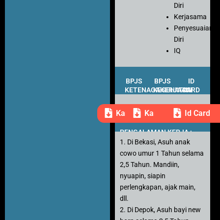
Diri
Kerjasama
Penyesuaian
Diri
IQ
BPJS
BPJS
ID
KETENAGAKERJAAN
KESEHATAN
CARD
Kartu Peserta
Kartu Peserta
Id Card
PENGALAMAN KERJA :
1. Di Bekasi, Asuh anak
cowo umur 1 Tahun selama
2,5 Tahun. Mandiin,
nyuapin, siapin
perlengkapan, ajak main,
dll.
2. Di Depok, Asuh bayi new