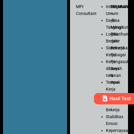
MPI
Intelegensi
DISARANK
Consultant
Umum
–
Daya
Bisa
Tangkap
Mengikuti
Logika
Pelatihan
Berpikir
dan
Sistematika
Bekerja
Kerja
Sebagai
Kerja
Pengasuh
dibawah
Bayi
tekanan
&
Tempo
Anak
Kerja
Ketelitian
Hasil Test
Motivasi
Bekerja
Stabilitas
Emosi
Kepercayaan