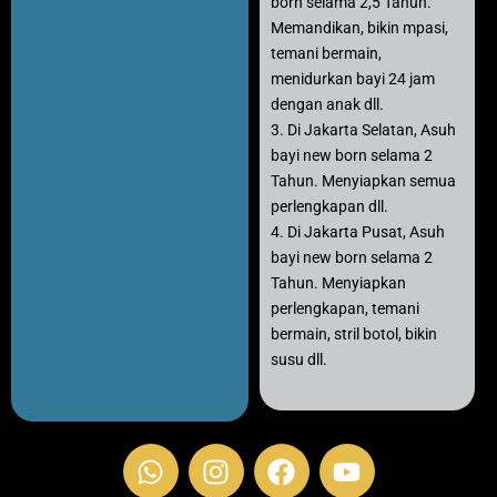
born selama 2,5 Tahun.
Memandikan, bikin mpasi,
temani bermain,
menidurkan bayi 24 jam
dengan anak dll.
3. Di Jakarta Selatan, Asuh
bayi new born selama 2
Tahun. Menyiapkan semua
perlengkapan dll.
4. Di Jakarta Pusat, Asuh
bayi new born selama 2
Tahun. Menyiapkan
perlengkapan, temani
bermain, stril botol, bikin
susu dll.
W
I
F
Y
h
n
a
o