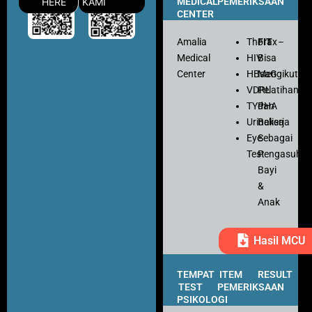
HERE
KAMI
MEDICAL
PEMERIKSAAN
CENTER
Amalia
Thorax
FIT
–
Medical
HIV
Bisa
Center
HBsaG
Mengikuti
VDRL
Pelatihan
TYPHA
dan
Urinalisa
Bekerja
Eye
Sebagai
Test
Pengasuh
Bayi
&
Anak
Hasil MCU
TEMPAT
ITEM
RESULT
TEST
PEMERIKSAAN
PSIKOLOGI