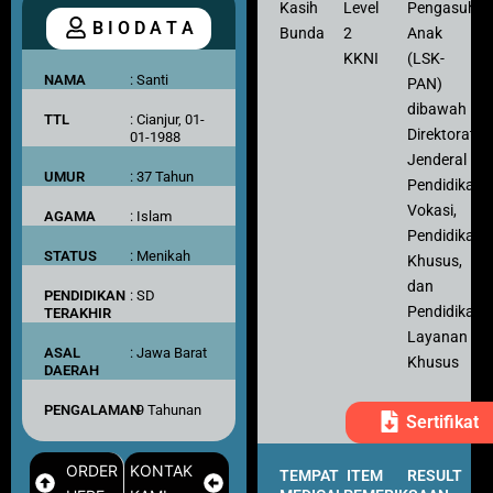
Kasih
Level
Pengasuh
B I O D A T A
Bunda
2
Anak
KKNI
(LSK-
NAMA
: Santi
PAN)
dibawah
TTL
: Cianjur, 01-
Direktorat
01-1988
Jenderal
UMUR
: 37 Tahun
Pendidikan
Vokasi,
AGAMA
: Islam
Pendidikan
STATUS
: Menikah
Khusus,
dan
PENDIDIKAN
: SD
Pendidikan
TERAKHIR
Layanan
ASAL
: Jawa Barat
Khusus
DAERAH
PENGALAMAN
: 9 Tahunan
Sertifikat
ORDER
KONTAK
TEMPAT
ITEM
RESULT