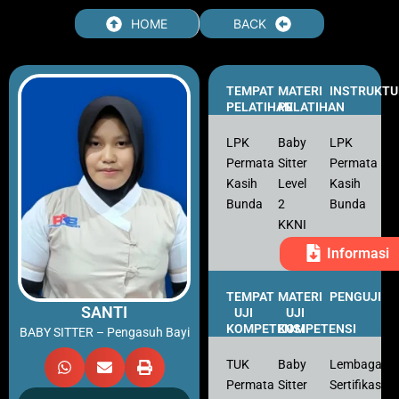
HOME
BACK
TEMPAT
MATERI
INSTRUKTU
PELATIHAN
PELATIHAN
LPK
Baby
LPK
Permata
Sitter
Permata
Kasih
Level
Kasih
Bunda
2
Bunda
KKNI
Informasi
TEMPAT
MATERI
PENGUJI
SANTI
UJI
UJI
KOMPETENSI
KOMPETENSI
BABY SITTER – Pengasuh Bayi
TUK
Baby
Lembaga
Permata
Sitter
Sertifikasi