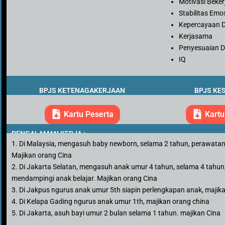
Motivasi Beker
Stabilitas Emo
Kepercayaan D
Kerjasama
Penyesuaian Di
IQ
BPJS KETENAGAKERJAAN
BPJS KE
Kartu Peserta
Kartu
PENGALAMAN KERJA :
1. Di Malaysia, mengasuh baby newborn, selama 2 tahun, perawatan tali
Majikan orang Cina
2. Di Jakarta Selatan, mengasuh anak umur 4 tahun, selama 4 tahun,
mendampingi anak belajar. Majikan orang Cina
3. Di Jakpus ngurus anak umur 5th siapin perlengkapan anak, maji
4. Di Kelapa Gading ngurus anak umur 1th, majikan orang china
5. Di Jakarta, asuh bayi umur 2 bulan selama 1 tahun. majikan Cina