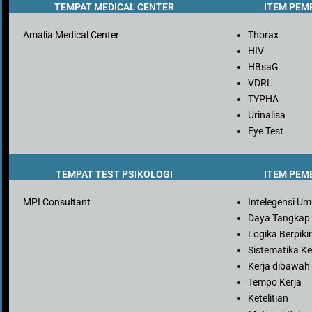
TEMPAT MEDICAL CENTER
ITEM PEM
Amalia Medical Center
Thorax
HIV
HBsaG
VDRL
TYPHA
Urinalisa
Eye Test
TEMPAT TEST PSIKOLOGI
ITEM PEM
MPI Consultant
Intelegensi U
Daya Tangkap
Logika Berpiki
Sistematika Ke
Kerja dibawah
Tempo Kerja
Ketelitian