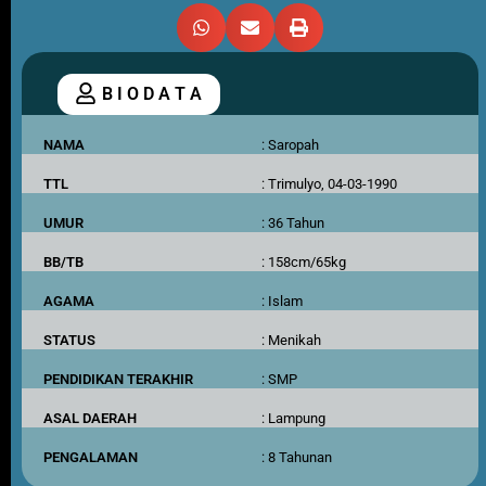
B I O D A T A
NAMA
: Saropah
TTL
: Trimulyo, 04-03-1990
UMUR
: 36 Tahun
BB/TB
: 158cm/65kg
AGAMA
: Islam
STATUS
: Menikah
PENDIDIKAN TERAKHIR
: SMP
ASAL DAERAH
: Lampung
PENGALAMAN
: 8 Tahunan