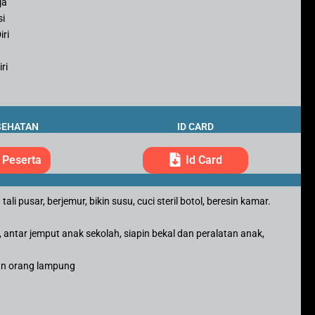
ja
si
iri
ri
SEHATAN
ID CARD
 Peserta
Id Card
 pusar, berjemur, bikin susu, cuci steril botol, beresin kamar.
 antar jemput anak sekolah, siapin bekal dan peralatan anak,
kan orang lampung