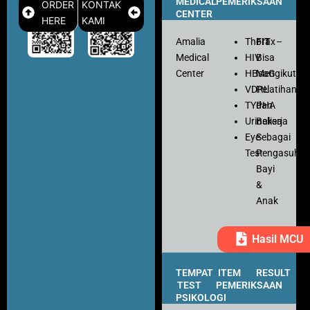
MEDICAL
PEMERIKSAAN
ORDER
KONTAK
CENTER
HERE
KAMI
Amalia
Thorax
FIT
–
Medical
HIV
Bisa
Center
HBsaG
Mengikuti
VDRL
Pelatihan
TYPHA
dan
Urinalisa
Bekerja
Eye
Sebagai
Test
Pengasuh
Bayi
&
Anak
Hasil MCU
TEMPAT
ITEM
RESULT
TEST
PEMERIKSAAN
PSIKOLOGI