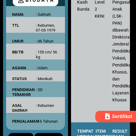
B I O D A T A
Kasih
Level
Pengasuh
Bunda
2
Anak
NAMA
: Satinah
KKNI
(LSK-
PAN)
TTL
: Kebumen,
dibawah
07-05-1979
Direktorat
UMUR
: 46 Tahun
Jenderal
Pendidikan
BB/TB
: 155 cm/ 56
kg
Vokasi,
Pendidikan
AGAMA
: Islam
Khusus,
dan
STATUS
: Menikah
Pendidikan
PENDIDIKAN
: SD
Layanan
TERAKHIR
Khusus
ASAL
: Kebumen
DAERAH
Sertifikat
PENGALAMAN
: 16 Tahunan
TEMPAT
ITEM
RESULT