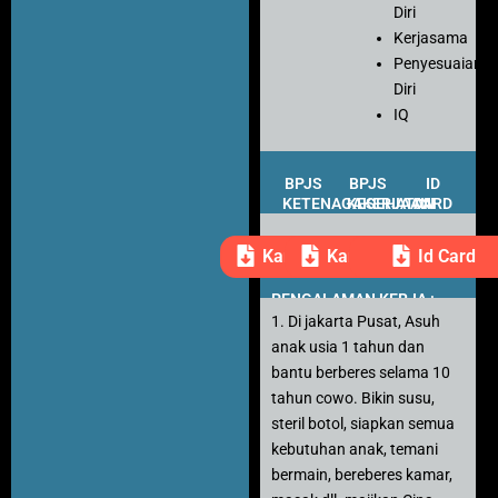
Diri
Kerjasama
Penyesuaian
Diri
IQ
BPJS
BPJS
ID
KETENAGAKERJAAN
KESEHATAN
CARD
Kartu Peserta
Kartu Peserta
Id Card
PENGALAMAN KERJA :
1. Di jakarta Pusat, Asuh
anak usia 1 tahun dan
bantu berberes selama 10
tahun cowo. Bikin susu,
steril botol, siapkan semua
kebutuhan anak, temani
bermain, bereberes kamar,