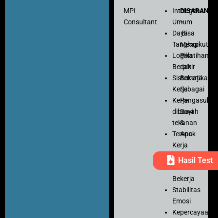
MPI
Intelegensi
DISARANK
Consultant
Umum
–
Daya
Bisa
Tangkap
Mengikuti
Logika
Pelatihan
Berpikir
dan
Sistematika
Bekerja
Kerja
Sebagai
Kerja
Pengasuh
dibawah
Bayi
tekanan
&
Tempo
Anak
Kerja
Ketelitian
Hasil Test
Motivasi
Bekerja
Stabilitas
Emosi
Kepercayaan