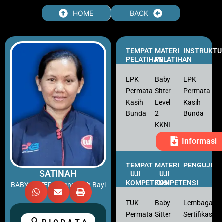
Skip
HOME
BACK
to
content
TEMPAT
MATERI
INSTRUKTU
PELATIHAN
PELATIHAN
LPK
Baby
LPK
Permata
Sitter
Permata
Kasih
Level
Kasih
Bunda
2
Bunda
KKNI
Informasi
TEMPAT
MATERI
PENGUJI
SATINAH
UJI
UJI
KOMPETENSI
KOMPETENSI
BABY SITTER – Pengasuh Bayi
TUK
Baby
Lembaga
Permata
Sitter
Sertifikasi