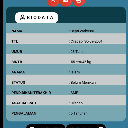
B I O D A T A
NAMA
: Septi Wahyuni
TTL
: Cilacap, 30-09-2001
UMUR
: 23 Tahun
BB/TB
155 cm/45 kg
AGAMA
: Islam
STATUS
: Belum Menikah
PENDIDIKAN TERAKHIR
: SMP
ASAL DAERAH
: Cilacap
PENGALAMAN
: 5 Tahunan