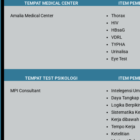
TEMPAT MEDICAL CENTER
ITEM PEM
Amalia Medical Center
Thorax
HIV
HBsaG
VDRL
TYPHA
Urinalisa
Eye Test
TEMPAT TEST PSIKOLOGI
ITEM PEM
MPI Consultant
Intelegensi U
Daya Tangkap
Logika Berpiki
Sistematika Ke
Kerja dibawah
Tempo Kerja
Ketelitian