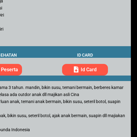
ja
si
iri
ri
SEHATAN
ID CARD
 Peserta
Id Card
ama 3 tahun. mandin, bikin susu, temani bermain, berberes kamar
elasa ada outdor anak dll majikan asli Cina
uan anak, temani anak bermain, bikin susu, seteril botol, suapin
, bikin susu, seteril botol, ajak anak bermain, suapin dll majiakan
 bunda Indonesia