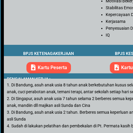
Motivasi Beker
Stabilitas Emo
Kepercayaan D
Kerjasama
Penyesuaian Di
IQ
BPJS KETENAGAKERJAAN
BPJS KE
Kartu Peserta
Kartu
PENGALAMAN KERJA :
1. Di Bandung, asuh anak usia 8 tahun anak berkebutuhan kusus sel
anak, cuci perabotan anak, temani terapi, antar sekolah setiap hari s
2. Di Singapur, asuh anak usia 7 tahun selama 2 berberes semua keprl
anak, mandiin dll majikan asli Sunda dan Cina
3. Di Bandung, asuh anak usia 2 tahun. Berberes semua keperluan anak
asli Sunda
4. Sudah di lakukan pelatihan dan pembekalan di Pt. Permata kasih