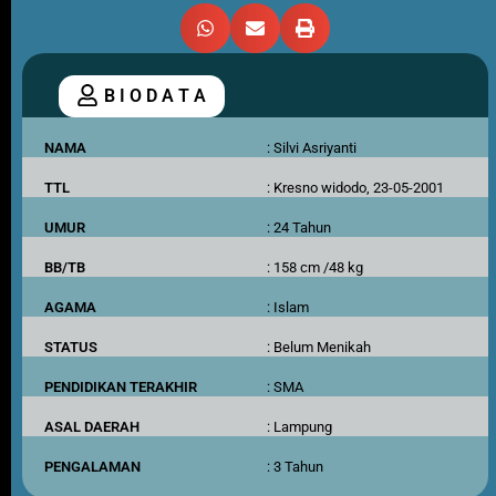
B I O D A T A
NAMA
: Silvi Asriyanti
TTL
: Kresno widodo, 23-05-2001
UMUR
: 24 Tahun
BB/TB
: 158 cm /48 kg
AGAMA
: Islam
STATUS
: Belum Menikah
PENDIDIKAN TERAKHIR
: SMA
ASAL DAERAH
: Lampung
PENGALAMAN
: 3 Tahun