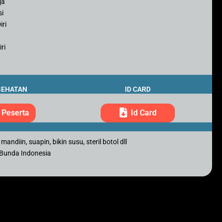
ja
si
iri
ri
SEHATAN
ID CARD
 Peserta
Id Card
andiin, suapin, bikin susu, steril botol dll
h Bunda Indonesia