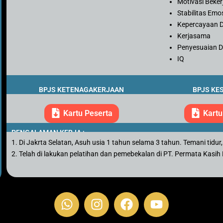
Motivasi Beker
Stabilitas Emo
Kepercayaan D
Kerjasama
Penyesuaian Di
IQ
BPJS KETENAGAKERJAAN
BPJS KE
Kartu Peserta
Kartu
PENGALAMAN KERJA :
1. Di Jakrta Selatan, Asuh usia 1 tahun selama 3 tahun. Temani tidur, m
2. Telah di lakukan pelatihan dan pemebekalan di PT. Permata Kasi
W
I
F
Y
h
n
a
o
a
s
c
u