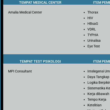
TEMPAT MEDICAL CENTER
ITEM PEM
Amalia Medical Center
Thorax
HIV
HBsaG
VDRL
TYPHA
Urinalisa
Eye Test
TEMPAT TEST PSIKOLOGI
ITEM PEM
MPI Consultant
Intelegensi U
Daya Tangkap
Logika Berpiki
Sistematika Ke
Kerja dibawah
Tempo Kerja
Ketelitian