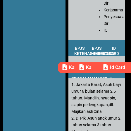
Diri
Kerjasama
Penyesuaian
Diri
IQ
BPJS
BPJS
ID
KETENAGAKERJAAN
KESEHATAN
CARD
Kartu Peserta
Kartu Peserta
Id Card
PENGALAMAN KERJA :
1. Jakarta Barat, Asuh bayi
umur 6 bulan selama 2,5
tahun. Mandiin, nyuapin,
siapin perlengkapan,dll.
Majikan asli Cina
2. Di Pik, Asuh anqk umur 2
tahun selama 3 tahun.