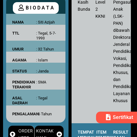
Kasih
Level
Pengasuh
B I O D A T A
Bunda
2
Anak
KKNI
(LSK-
NAMA
: Siti Azijah
PAN)
dibawah
TTL
: Tegal, 5-7-
Direktorat
1993
Jenderal
UMUR
: 32 Tahun
Pendidikan
Vokasi,
AGAMA
: Islam
Pendidikan
STATUS
: Janda
Khusus,
dan
PENDIDIKAN
: SMA
Pendidikan
TERAKHIR
Layanan
ASAL
: Tegal
Khusus
DAERAH
PENGALAMAN
: 6 Tahun
Sertifikat
ORDER
KONTAK
TEMPAT
ITEM
RESULT