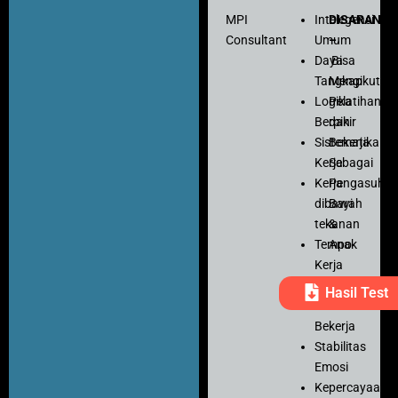
MPI
Intelegensi
DISARANK
Consultant
Umum
–
Daya
Bisa
Tangkap
Mengikuti
Logika
Pelatihan
Berpikir
dan
Sistematika
Bekerja
Kerja
Sebagai
Kerja
Pengasuh
dibawah
Bayi
tekanan
&
Tempo
Anak
Kerja
Ketelitian
Hasil Test
Motivasi
Bekerja
Stabilitas
Emosi
Kepercayaan