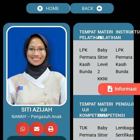
HOME
BACK
TEMPAT
MATERI
INSTRUKTU
PELATIHAN
PELATIHAN
LPK
Baby
LPK
Permata
Sitter
Permata
Kasih
Level
Kasih
Bunda
2
Bunda
KKNI
Informasi
TEMPAT
MATERI
PENGUJI
SITI AZIJAH
UJI
UJI
KOMPETENSI
KOMPETENSI
NANNY – Pengasuh Anak
TUK
Baby
Lembaga
Permata
Sitter
Sertifikasi