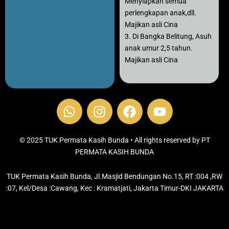
Menyiapkan semua
perlengkapan anak,dll.
Majikan asli Cina
3. Di Bangka Belitung, Asuh
anak umur 2,5 tahun.
Majikan asli Cina
W
I
F
Y
h
n
a
o
a
s
c
u
t
t
e
t
© 2025 TUK Permata Kasih Bunda • All rights reserved by PT
s
PERMATA KASIH BUNDA
a
b
u
a
g
o
b
TUK Permata Kasih Bunda, Jl.Masjid Bendungan No.15, RT :004 ,RW
p
r
o
e
:07, Kel/Desa :Cawang, Kec : Kramatjati, Jakarta Timur-DKI JAKARTA
p
a
k
m