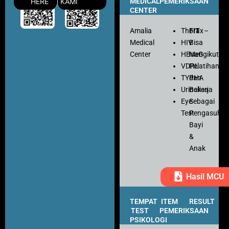
HERE
KAMI
MEDICAL
PEMERIKSAAN
CENTER
Amalia
Thorax
FIT
–
Medical
HIV
Bisa
Center
HBsaG
Mengikuti
VDRL
Pelatihan
TYPHA
dan
Urinalisa
Bekerja
Eye
Sebagai
Test
Pengasuh
Bayi
&
Anak
Hasil MCU
TEMPAT
ITEM
RESULT
TEST
PEMERIKSAAN
PSIKOLOGI