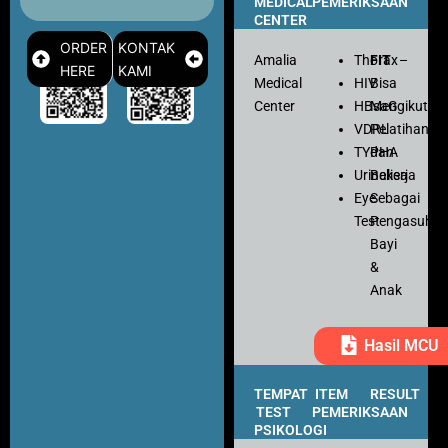
MEDICAL
PEMERIKSAAN
CENTER
ORDER
KONTAK
Amalia
Thorax
FIT
–
HERE
KAMI
Medical
HIV
Bisa
Center
HBsaG
Mengikuti
VDRL
Pelatihan
TYPHA
dan
Urinalisa
Bekerja
Eye
Sebagai
Test
Pengasuh
Bayi
&
Anak
Hasil MCU
TEMPAT
ITEM
RESULT
TEST
PEMERIKSAAN
PSIKOLOGI