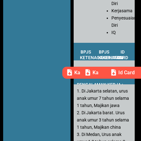
Diri
Kerjasama
Penyesuaian
Diri
IQ
BPJS
BPJS
ID
KETENAGAKERJAAN
KESEHATAN
CARD
Kartu Peserta
Kartu Peserta
Id Card
PENGALAMAN KERJA :
1. Di Jakarta selatan, urus
anak umur 7 tahun selama
1 tahun, Majikan jawa
2. Di Jakarta barat. Urus
anak umur 3 tahun selama
1 tahun, Majikan china
3. Di Medan, Urus anak