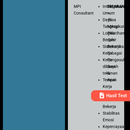
MPI
Intelegensi
DISARANK
Consultant
Umum
–
Daya
Bisa
Tangkap
Mengikuti
Logika
Pelatihan
Berpikir
dan
Sistematika
Bekerja
Kerja
Sebagai
Kerja
Pengasuh
dibawah
Bayi
tekanan
&
Tempo
Anak
Kerja
Ketelitian
Hasil Test
Motivasi
Bekerja
Stabilitas
Emosi
Kepercayaan