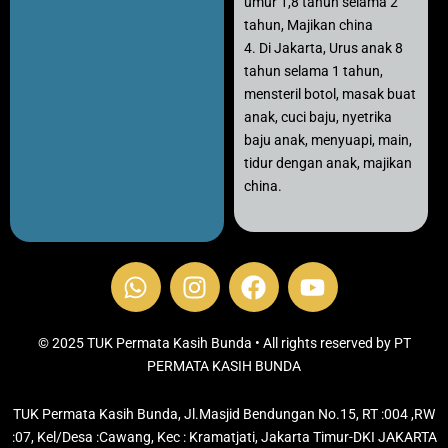
umur 1,8 tahun selama 2
tahun, Majikan china
4. Di Jakarta, Urus anak 8
tahun selama 1 tahun,
mensteril botol, masak buat
anak, cuci baju, nyetrika
baju anak, menyuapi, main,
tidur dengan anak, majikan
china.
W
I
F
Y
h
n
a
o
a
s
c
u
t
t
e
t
© 2025 TUK Permata Kasih Bunda • All rights reserved by PT
s
PERMATA KASIH BUNDA
a
b
u
a
g
o
b
TUK Permata Kasih Bunda, Jl.Masjid Bendungan No.15, RT :004 ,RW
p
r
o
e
:07, Kel/Desa :Cawang, Kec : Kramatjati, Jakarta Timur-DKI JAKARTA