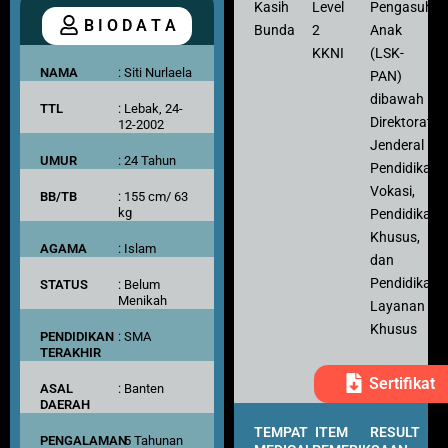
Kasih
Level
Pengasuh
B I O D A T A
Bunda
2
Anak
KKNI
(LSK-
NAMA
: Siti Nurlaela
PAN)
dibawah
TTL
: Lebak, 24-
Direktorat
12-2002
Jenderal
UMUR
: 24 Tahun
Pendidikan
Vokasi,
BB/TB
: 155 cm/ 63
kg
Pendidikan
Khusus,
AGAMA
: Islam
dan
Pendidikan
STATUS
: Belum
Menikah
Layanan
Khusus
PENDIDIKAN
: SMA
TERAKHIR
Sertifikat
ASAL
: Banten
DAERAH
TEMPAT
ITEM
RESULT
PENGALAMAN
: 5 Tahunan