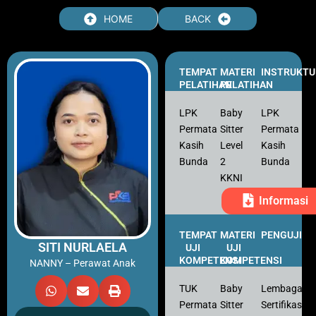
Skip
HOME
BACK
to
content
TEMPAT
MATERI
INSTRUKTU
PELATIHAN
PELATIHAN
LPK
Baby
LPK
Permata
Sitter
Permata
Kasih
Level
Kasih
Bunda
2
Bunda
KKNI
Informasi
TEMPAT
MATERI
PENGUJI
SITI NURLAELA
UJI
UJI
KOMPETENSI
KOMPETENSI
NANNY – Perawat Anak
TUK
Baby
Lembaga
Permata
Sitter
Sertifikasi