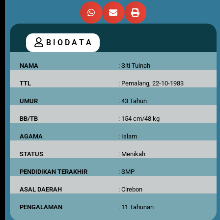
B I O D A T A
NAMA
: Siti Tuinah
TTL
: Pemalang, 22-10-1983
UMUR
: 43 Tahun
BB/TB
: 154 cm/48 kg
AGAMA
: Islam
STATUS
: Menikah
PENDIDIKAN TERAKHIR
: SMP
ASAL DAERAH
: Cirebon
PENGALAMAN
: 11 Tahunan