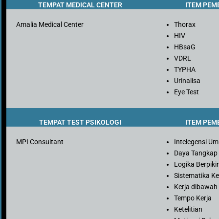
TEMPAT MEDICAL CENTER
ITEM PEM
Amalia Medical Center
Thorax
HIV
HBsaG
VDRL
TYPHA
Urinalisa
Eye Test
TEMPAT TEST PSIKOLOGI
ITEM PEM
MPI Consultant
Intelegensi U
Daya Tangkap
Logika Berpiki
Sistematika Ke
Kerja dibawah
Tempo Kerja
Ketelitian