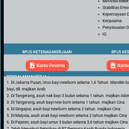
Motivasi Beker
Stabilitas Emo
Kepercayaan D
Kerjasama
Penyesuaian Di
IQ
BPJS KETENAGAKERJAAN
BPJS KE
Kartu Peserta
Kartu
PENGALAMAN KERJA :
1. Di Jakarta Pusat, Urus bayi newborn selama 1,6 Tahun. Mandiin bayi
bayi, dll. majikan Arab
2. Di Tangerang, asuh nak bayi 3 bulan selama 1 tahun. majikan Isla
3. Di Tangerang, asuh bayi new born selama 1 tahun. majikan Cina
4. Di Singapur, asuh bayi newborn selama 2 tahun. majikan Cina
5. Di Malysia, asuh anak bayi newborn selama 2 tahun majikan Cina
6. Di Pejaten, asuh bayi umur 3 bulan selama 3,6 tahun majikan Cina
7. Telah Mengikuti Pelatihan di PT Permata Kasih Bunda Indonesia