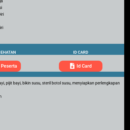
ja
si
iri
ri
SEHATAN
ID CARD
 Peserta
Id Card
, pijit bayi, bikin susu, steril botol susu, menyiapkan perlengkapan
m