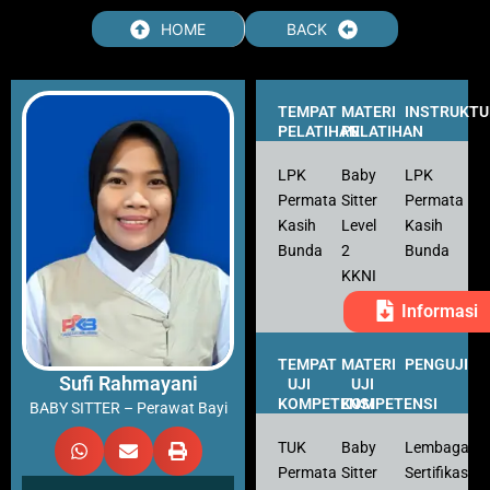
HOME
BACK
TEMPAT
MATERI
INSTRUKTU
PELATIHAN
PELATIHAN
LPK
Baby
LPK
Permata
Sitter
Permata
Kasih
Level
Kasih
Bunda
2
Bunda
KKNI
Informasi
TEMPAT
MATERI
PENGUJI
Sufi Rahmayani
UJI
UJI
KOMPETENSI
KOMPETENSI
BABY SITTER – Perawat Bayi
TUK
Baby
Lembaga
Permata
Sitter
Sertifikasi