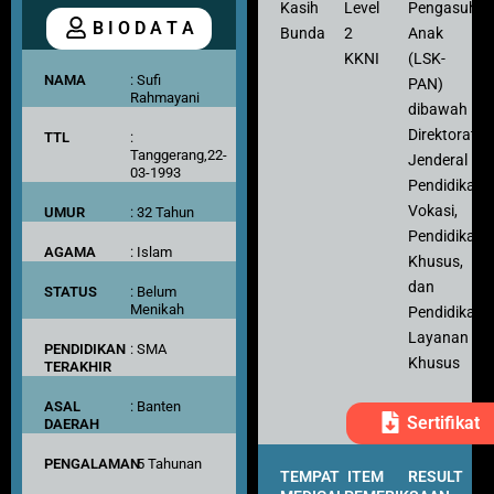
Kasih
Level
Pengasuh
B I O D A T A
Bunda
2
Anak
KKNI
(LSK-
NAMA
: Sufi
PAN)
Rahmayani
dibawah
Direktorat
TTL
:
Tanggerang,22-
Jenderal
03-1993
Pendidikan
Vokasi,
UMUR
: 32 Tahun
Pendidikan
AGAMA
: Islam
Khusus,
dan
STATUS
: Belum
Menikah
Pendidikan
Layanan
PENDIDIKAN
: SMA
Khusus
TERAKHIR
ASAL
: Banten
Sertifikat
DAERAH
PENGALAMAN
: 5 Tahunan
TEMPAT
ITEM
RESULT