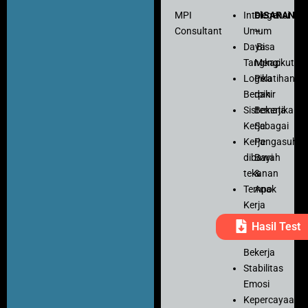
MPI
Intelegensi
DISARANK
Consultant
Umum
–
Daya
Bisa
Tangkap
Mengikuti
Logika
Pelatihan
Berpikir
dan
Sistematika
Bekerja
Kerja
Sebagai
Kerja
Pengasuh
dibawah
Bayi
tekanan
&
Tempo
Anak
Kerja
Ketelitian
Hasil Test
Motivasi
Bekerja
Stabilitas
Emosi
Kepercayaan