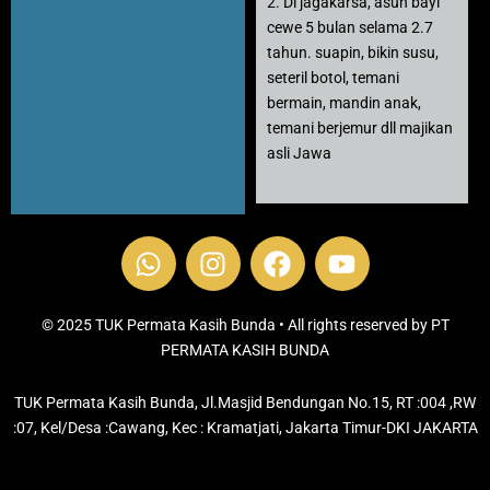
2. Di jagakarsa, asuh bayi
cewe 5 bulan selama 2.7
tahun. suapin, bikin susu,
seteril botol, temani
bermain, mandin anak,
temani berjemur dll majikan
asli Jawa
W
I
F
Y
h
n
a
o
a
s
c
u
t
t
e
t
© 2025 TUK Permata Kasih Bunda • All rights reserved by PT
s
PERMATA KASIH BUNDA
a
b
u
a
g
o
b
TUK Permata Kasih Bunda, Jl.Masjid Bendungan No.15, RT :004 ,RW
p
r
o
e
:07, Kel/Desa :Cawang, Kec : Kramatjati, Jakarta Timur-DKI JAKARTA
p
a
k
m