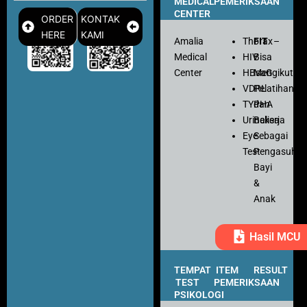
MEDICAL
PEMERIKSAAN
CENTER
ORDER
KONTAK
HERE
KAMI
Amalia
Thorax
FIT
–
Medical
HIV
Bisa
Center
HBsaG
Mengikuti
VDRL
Pelatihan
TYPHA
dan
Urinalisa
Bekerja
Eye
Sebagai
Test
Pengasuh
Bayi
&
Anak
Hasil MCU
TEMPAT
ITEM
RESULT
TEST
PEMERIKSAAN
PSIKOLOGI