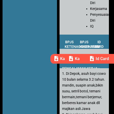
Diri
Kerjasama
Penyesuaian
Diri
IQ
BPJS
BPJS
ID
KETENAGAKERJAAN
KESEHATAN
CARD
Kartu Peserta
Kartu Peserta
Id Card
PENGALAMAN KERJA :
1. Di Depok, asuh bayi cowo
10 bulan selama 3.2 tahun.
mandin, suapin anak,bikin
susu, setril botol, temani
bermain,temani berjemur,
berberes kamar anak dll
majikan asli Jawa