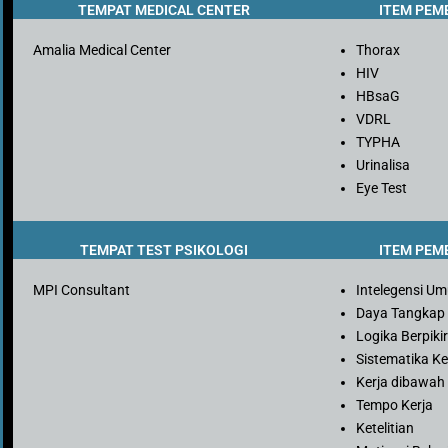
TEMPAT MEDICAL CENTER
ITEM PEM
Amalia Medical Center
Thorax
HIV
HBsaG
VDRL
TYPHA
Urinalisa
Eye Test
TEMPAT TEST PSIKOLOGI
ITEM PEM
MPI Consultant
Intelegensi U
Daya Tangkap
Logika Berpiki
Sistematika Ke
Kerja dibawah
Tempo Kerja
Ketelitian