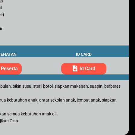
ja
si
iri
ri
SEHATAN
ID CARD
 Peserta
Id Card
ulan, bikin susu, steril botol, siapkan makanan, suapin, berberes
mua kebutuhan anak, antar sekolah anak, jemput anak, siapkan
pkan semua kebutuhan anak dll.
jikan Cina