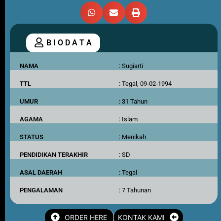
B I O D A T A
NAMA
: Sugiarti
TTL
: Tegal, 09-02-1994
UMUR
: 31 Tahun
AGAMA
: Islam
STATUS
: Menikah
PENDIDIKAN TERAKHIR
: SD
ASAL DAERAH
: Tegal
PENGALAMAN
: 7 Tahunan
ORDER HERE
KONTAK KAMI