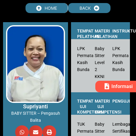
Skip
HOME
BACK
to
content
TEMPAT
MATERI
INSTRUKTU
PELATIHAN
PELATIHAN
LPK
Baby
LPK
Permata
Sitter
Permata
Kasih
Level
Kasih
Bunda
2
Bunda
KKNI
Informasi
TEMPAT
MATERI
PENGUJI
Supriyanti
UJI
UJI
KOMPETENSI
KOMPETENSI
BABY SITTER – Pengasuh
Balita
TUK
Baby
Lembaga
Permata
Sitter
Sertifikasi