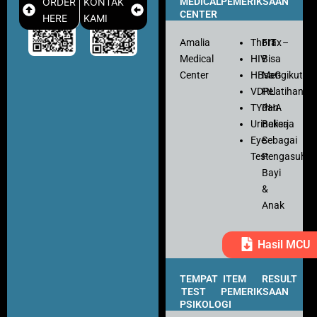
ORDER
KONTAK
MEDICAL
PEMERIKSAAN
CENTER
HERE
KAMI
Amalia
Thorax
FIT
–
Medical
HIV
Bisa
Center
HBsaG
Mengikuti
VDRL
Pelatihan
TYPHA
dan
Urinalisa
Bekerja
Eye
Sebagai
Test
Pengasuh
Bayi
&
Anak
Hasil MCU
TEMPAT
ITEM
RESULT
TEST
PEMERIKSAAN
PSIKOLOGI