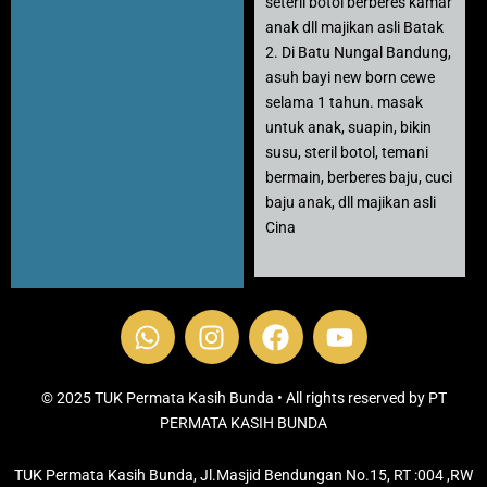
seteril botol berberes kamar
anak dll majikan asli Batak
2. Di Batu Nungal Bandung,
asuh bayi new born cewe
selama 1 tahun. masak
untuk anak, suapin, bikin
susu, steril botol, temani
bermain, berberes baju, cuci
baju anak, dll majikan asli
Cina
W
I
F
Y
h
n
a
o
a
s
c
u
t
t
e
t
© 2025 TUK Permata Kasih Bunda • All rights reserved by PT
s
PERMATA KASIH BUNDA
a
b
u
a
g
o
b
TUK Permata Kasih Bunda, Jl.Masjid Bendungan No.15, RT :004 ,RW
p
r
o
e