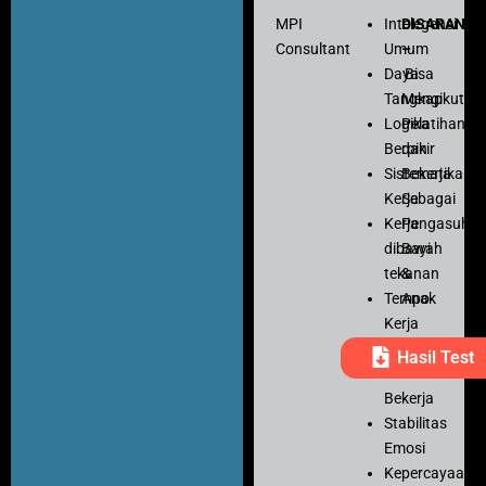
MPI
Intelegensi
DISARANK
Consultant
Umum
–
Daya
Bisa
Tangkap
Mengikuti
Logika
Pelatihan
Berpikir
dan
Sistematika
Bekerja
Kerja
Sebagai
Kerja
Pengasuh
dibawah
Bayi
tekanan
&
Tempo
Anak
Kerja
Ketelitian
Hasil Test
Motivasi
Bekerja
Stabilitas
Emosi
Kepercayaan