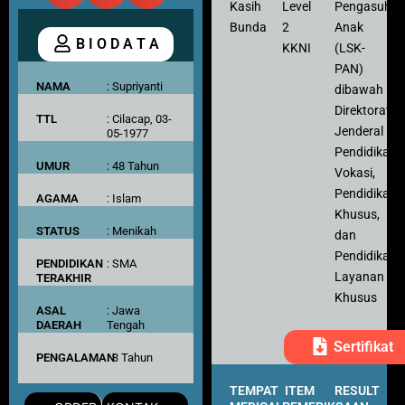
Kasih
Level
Pengasuh
Bunda
2
Anak
B I O D A T A
KKNI
(LSK-
PAN)
NAMA
: Supriyanti
dibawah
Direktorat
TTL
: Cilacap, 03-
Jenderal
05-1977
Pendidikan
UMUR
: 48 Tahun
Vokasi,
Pendidikan
AGAMA
: Islam
Khusus,
STATUS
: Menikah
dan
Pendidikan
PENDIDIKAN
: SMA
Layanan
TERAKHIR
Khusus
ASAL
: Jawa
DAERAH
Tengah
Sertifikat
PENGALAMAN
: 3 Tahun
TEMPAT
ITEM
RESULT