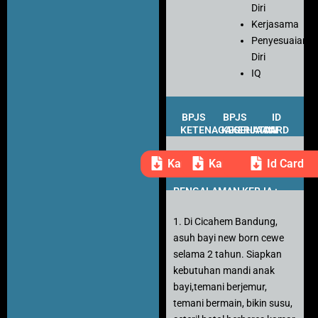
Diri
Kerjasama
Penyesuaian
Diri
IQ
BPJS
BPJS
ID
KETENAGAKERJAAN
KESEHATAN
CARD
Kartu Peserta
Kartu Peserta
Id Card
PENGALAMAN KERJA :
1. Di Cicahem Bandung,
asuh bayi new born cewe
selama 2 tahun. Siapkan
kebutuhan mandi anak
bayi,temani berjemur,
temani bermain, bikin susu,