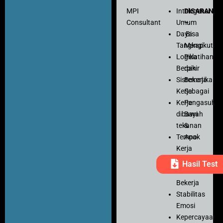
MPI
Intelegensi
DISARANK
Consultant
Umum
–
Daya
Bisa
Tangkap
Mengikuti
Logika
Pelatihan
Berpikir
dan
Sistematika
Bekerja
Kerja
Sebagai
Kerja
Pengasuh
dibawah
Bayi
tekanan
&
Tempo
Anak
Kerja
Ketelitian
Hasil Test
Motivasi
Bekerja
Stabilitas
Emosi
Kepercayaan