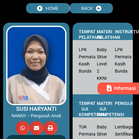
Skip
HOME
BACK
to
content
TEMPAT
MATERI
INSTRUKTU
PELATIHAN
PELATIHAN
LPK
Baby
LPK
Permata
Sitter
Permata
Kasih
Level
Kasih
Bunda
2
Bunda
KKNI
Informasi
TEMPAT
MATERI
PENGUJI
SUSI HARYANTI
UJI
UJI
KOMPETENSI
KOMPETENSI
NANNY – Pengasuh Anak
TUK
Baby
Lembaga
Permata
Sitter
Sertifikasi