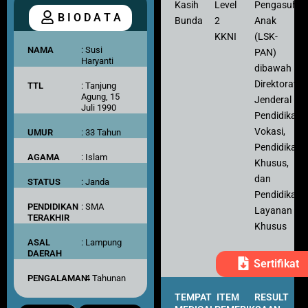
Kasih
Level
Pengasuh
B I O D A T A
Bunda
2
Anak
KKNI
(LSK-
NAMA
: Susi
PAN)
Haryanti
dibawah
Direktorat
TTL
: Tanjung
Agung, 15
Jenderal
Juli 1990
Pendidikan
Vokasi,
UMUR
: 33 Tahun
Pendidikan
AGAMA
: Islam
Khusus,
dan
STATUS
: Janda
Pendidikan
PENDIDIKAN
: SMA
Layanan
TERAKHIR
Khusus
ASAL
: Lampung
DAERAH
Sertifikat
PENGALAMAN
: 4 Tahunan
TEMPAT
ITEM
RESULT