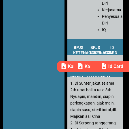
Diri
Kerjasama
Penyesuaian
Diri
IQ
BPJS
BPJS
ID
KETENAGAKERJAAN
KESEHATAN
CARD
Kartu Peserta
Kartu Peserta
Id Card
PENGALAMAN KERJA :
1. Di Sunter jakut,selama
2th urus balita usia 3th.
Nyuapin, mandiin, siapin
perlengkapan, ajak main,
siapin susu, steril botol,dll.
Majikan asli Cina
2. Di Serpong tanggerang,