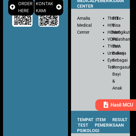
MEDICAL
PEMERIKSAAN
ORDER
KONTAK
CENTER
HERE
KAMI
Amalia
Thorax
FIT
–
Medical
HIV
Bisa
Center
HBsaG
Mengikuti
VDRL
Pelatihan
TYPHA
dan
Urinalisa
Bekerja
Eye
Sebagai
Test
Pengasuh
Bayi
&
Anak
Hasil MCU
TEMPAT
ITEM
RESULT
TEST
PEMERIKSAAN
PSIKOLOGI