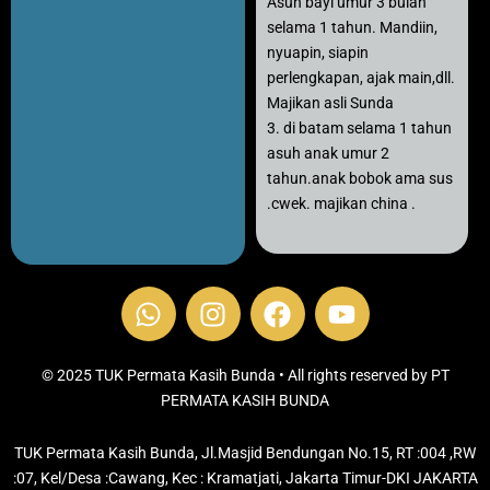
Asuh bayi umur 3 bulan
selama 1 tahun. Mandiin,
nyuapin, siapin
perlengkapan, ajak main,dll.
Majikan asli Sunda
3. di batam selama 1 tahun
asuh anak umur 2
tahun.anak bobok ama sus
.cwek. majikan china .
W
I
F
Y
h
n
a
o
a
s
c
u
t
t
e
t
© 2025 TUK Permata Kasih Bunda • All rights reserved by PT
s
PERMATA KASIH BUNDA
a
b
u
a
g
o
b
TUK Permata Kasih Bunda, Jl.Masjid Bendungan No.15, RT :004 ,RW
p
r
o
e
:07, Kel/Desa :Cawang, Kec : Kramatjati, Jakarta Timur-DKI JAKARTA