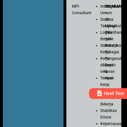
MPI
Intelegensi
DISARANK
Consultant
Umum
–
Daya
Bisa
Tangkap
Mengikuti
Logika
Pelatihan
Berpikir
dan
Sistematika
Bekerja
Kerja
Sebagai
Kerja
Pengasuh
dibawah
Bayi
tekanan
&
Tempo
Anak
Kerja
Ketelitian
Hasil Test
Motivasi
Bekerja
Stabilitas
Emosi
Kepercayaan