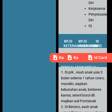
Diri
Kerjasama
Penyesuaian
Diri
IQ
BPJS
BPJS
ID
KETENAGAKERJAAN
KESEHATAN
CARD
Kartu Peserta
Kartu Peserta
Id Card
PENGALAMAN KERJA :
1. Di pIK , Asuh anak usia 3
bulan selama 1 tahun cowo,
mandiin, siapkan
kebutuhan anak, berberes
kamar, seteril botol dll.
majikan asli Pontianak
2. Di Bintaro, asuh anak