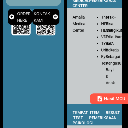
MEDICAL
PEMERIKSAAN
CENTER
ORDER
KONTAK
Amalia
Thorax
FIT
–
HERE
KAMI
Medical
HIV
Bisa
Center
HBsaG
Mengikuti
VDRL
Pelatihan
TYPHA
dan
Urinalisa
Bekerja
Eye
Sebagai
Test
Pengasuh
Bayi
&
Anak
Hasil MCU
TEMPAT
ITEM
RESULT
TEST
PEMERIKSAAN
PSIKOLOGI