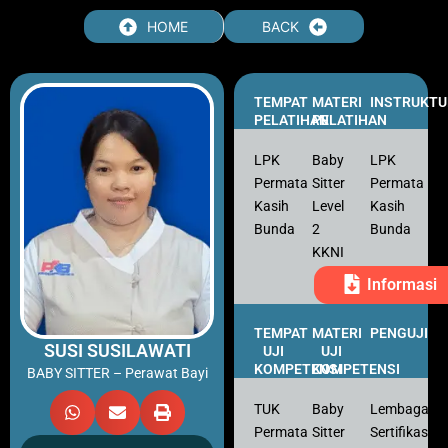
Skip
HOME
BACK
to
content
TEMPAT
MATERI
INSTRUKTU
PELATIHAN
PELATIHAN
LPK
Baby
LPK
Permata
Sitter
Permata
Kasih
Level
Kasih
Bunda
2
Bunda
KKNI
Informasi
TEMPAT
MATERI
PENGUJI
SUSI SUSILAWATI
UJI
UJI
KOMPETENSI
KOMPETENSI
BABY SITTER – Perawat Bayi
TUK
Baby
Lembaga
Permata
Sitter
Sertifikasi