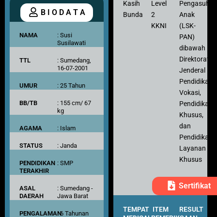
Kasih
Level
Pengasuh
B I O D A T A
Bunda
2
Anak
KKNI
(LSK-
NAMA
: Susi
PAN)
Susilawati
dibawah
Direktorat
TTL
: Sumedang,
16-07-2001
Jenderal
Pendidikan
UMUR
: 25 Tahun
Vokasi,
BB/TB
: 155 cm/ 67
Pendidikan
kg
Khusus,
dan
AGAMA
: Islam
Pendidikan
STATUS
: Janda
Layanan
Khusus
PENDIDIKAN
: SMP
TERAKHIR
Sertifikat
ASAL
: Sumedang -
DAERAH
Jawa Barat
TEMPAT
ITEM
RESULT
PENGALAMAN
: 6 Tahunan