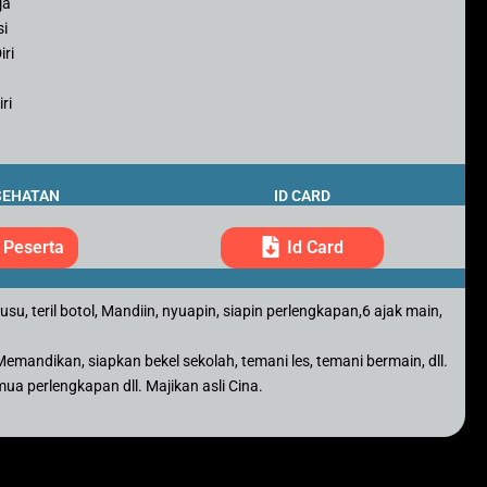
ja
si
iri
ri
SEHATAN
ID CARD
 Peserta
Id Card
u, teril botol, Mandiin, nyuapin, siapin perlengkapan,6 ajak main,
emandikan, siapkan bekel sekolah, temani les, temani bermain, dll.
ua perlengkapan dll. Majikan asli Cina.