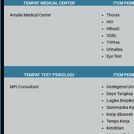
TEMPAT MEDICAL CENTER
ITEM PEM
Amalia Medical Center
Thorax
HIV
HBsaG
VDRL
TYPHA
Urinalisa
Eye Test
TEMPAT TEST PSIKOLOGI
ITEM PEM
MPI Consultant
Intelegensi U
Daya Tangkap
Logika Berpiki
Sistematika Ke
Kerja dibawah
Tempo Kerja
Ketelitian