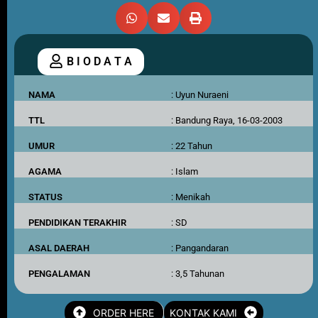
B I O D A T A
NAMA
: Uyun Nuraeni
TTL
: Bandung Raya, 16-03-2003
UMUR
: 22 Tahun
AGAMA
: Islam
STATUS
: Menikah
PENDIDIKAN TERAKHIR
: SD
ASAL DAERAH
: Pangandaran
PENGALAMAN
: 3,5 Tahunan
ORDER HERE
KONTAK KAMI