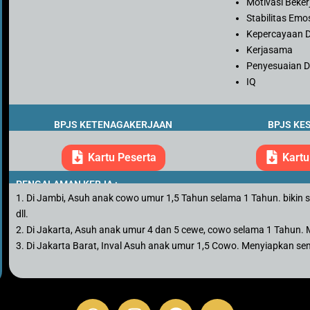
Motivasi Beker
Stabilitas Emo
Kepercayaan D
Kerjasama
Penyesuaian Di
IQ
BPJS KETENAGAKERJAAN
BPJS KE
Kartu Peserta
Kartu
PENGALAMAN KERJA :
1. Di Jambi, Asuh anak cowo umur 1,5 Tahun selama 1 Tahun. bikin sus
dll.
2. Di Jakarta, Asuh anak umur 4 dan 5 cewe, cowo selama 1 Tahun. M
3. Di Jakarta Barat, Inval Asuh anak umur 1,5 Cowo. Menyiapkan sem
W
I
F
Y