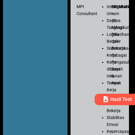
MPI
Intelegensi
DISARANK
Consultant
Umum
–
Daya
Bisa
Tangkap
Mengikuti
Logika
Pelatihan
Berpikir
dan
Sistematika
Bekerja
Kerja
Sebagai
Kerja
Pengasuh
dibawah
Bayi
tekanan
&
Tempo
Anak
Kerja
Ketelitian
Hasil Test
Motivasi
Bekerja
Stabilitas
Emosi
Kepercayaan