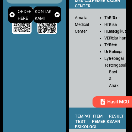
MEDICAL
PEMERIKSAAN
CENTER
ORDER
KONTAK
Amalia
Thorax
FIT
–
HERE
KAMI
Medical
HIV
Bisa
Center
HBsaG
Mengikuti
VDRL
Pelatihan
TYPHA
dan
Urinalisa
Bekerja
Eye
Sebagai
Test
Pengasuh
Bayi
&
Anak
Hasil MCU
TEMPAT
ITEM
RESULT
TEST
PEMERIKSAAN
PSIKOLOGI