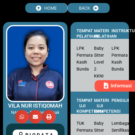
Skip
HOME
BACK
to
content
TEMPAT
MATERI
INSTRUKTU
PELATIHAN
PELATIHAN
LPK
Baby
LPK
Permata
Sitter
Permata
Kasih
Level
Kasih
Bunda
2
Bunda
KKNI
Informasi
TEMPAT
MATERI
PENGUJI
VILA NUR ISTIQOMAH
UJI
UJI
KOMPETENSI
KOMPETENSI
NANNY – Pengasuh Anak
TUK
Baby
Lembaga
Permata
Sitter
Sertifikasi