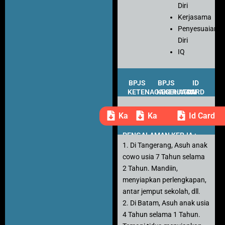
Diri
Kerjasama
Penyesuaian
Diri
IQ
BPJS
BPJS
ID
KETENAGAKERJAAN
KESEHATAN
CARD
Kartu Peserta
Kartu Peserta
Id Card
PENGALAMAN KERJA :
1. Di Tangerang, Asuh anak
cowo usia 7 Tahun selama
2 Tahun. Mandiin,
menyiapkan perlengkapan,
antar jemput sekolah, dll.
2. Di Batam, Asuh anak usia
4 Tahun selama 1 Tahun.