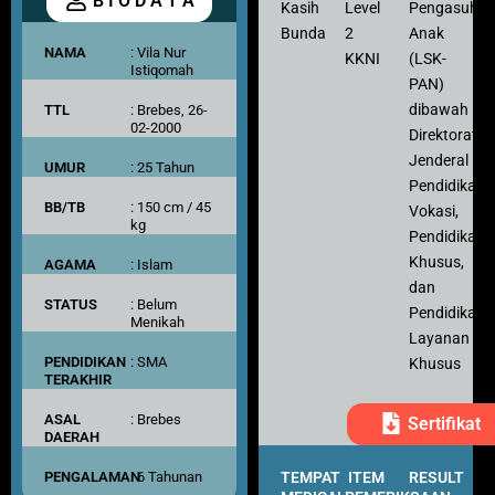
B I O D A T A
Kasih
Level
Pengasuh
Bunda
2
Anak
NAMA
: Vila Nur
KKNI
(LSK-
Istiqomah
PAN)
dibawah
TTL
: Brebes, 26-
02-2000
Direktorat
Jenderal
UMUR
: 25 Tahun
Pendidikan
BB/TB
: 150 cm / 45
Vokasi,
kg
Pendidikan
Khusus,
AGAMA
: Islam
dan
STATUS
: Belum
Pendidikan
Menikah
Layanan
PENDIDIKAN
: SMA
Khusus
TERAKHIR
ASAL
: Brebes
Sertifikat
DAERAH
PENGALAMAN
: 6 Tahunan
TEMPAT
ITEM
RESULT